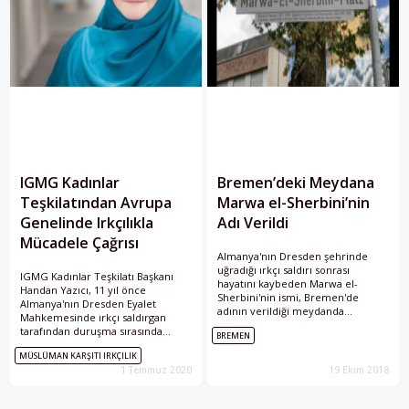
IGMG Kadınlar
Bremen’deki Meydana
Teşkilatından Avrupa
Marwa el-Sherbini’nin
Genelinde Irkçılıkla
Adı Verildi
Mücadele Çağrısı
Almanya'nın Dresden şehrinde
uğradığı ırkçı saldırı sonrası
IGMG Kadınlar Teşkilatı Başkanı
hayatını kaybeden Marwa el-
Handan Yazıcı, 11 yıl önce
Sherbini'nin ismi, Bremen'de
Almanya'nın Dresden Eyalet
adının verildiği meydanda
Mahkemesinde ırkçı saldırgan
yaşayacak.
tarafından duruşma sırasında
BREMEN
katledilen Merve el-Şerbini’yi
MÜSLÜMAN KARŞITI IRKÇILIK
vefatının yıl dönümünde andı.
1 Temmuz 2020
19 Ekim 2018