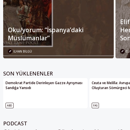
Eli
Oku/yorum: “İspanya’daki
Her
Müslümanlar”
Son
İLHAN BILGÜ
ELI
SON YÜKLENENLER
Demokrat Partide Derinleşen Gazze Ayrışması
Ceuta ve Melilla: Avrupa’
Sandığa Yansıdı
Oluşturan Sömürgeci M
ABD
FAS
PODCAST
Oksident : Avrupa Gündemine Alternatif