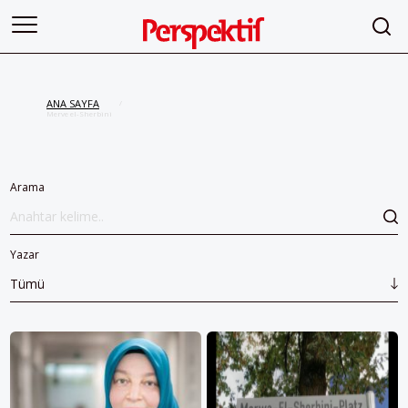
ANA SAYFA
/
Merve el-Sherbini
Arama
Yazar
Tümü