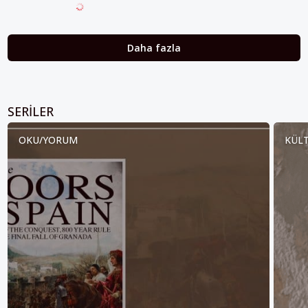
Daha fazla
SERILER
OKU/YORUM
KÜLT