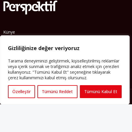
Künye
Yorum Kuralları
Abonelik
Gizliliğinize değer veriyoruz
İletişim
Hakkımızda
Tarama deneyiminizi geliştirmek, kişiselleştirilmiş reklamlar
veya içerik sunmak ve trafiğimizi analiz etmek için çerezleri
İş İlanları
kullanıyoruz. "Tümünü Kabul Et" seçeneğine tıklayarak
Erişilebilirlik
çerez kullanımımızı kabul etmiş olursunuz.
Copyright 2025 perspektif.eu.
Yayınlanan haber, yazı ve
Özelleştir
Tümünü Reddet
Tümünü Kabul Et
görsellerin tüm hakları Perspektif web sitesine aittir. İzin
alınmadan ve kaynak gösterilmeden iktibas edilemez. Ayrıca
metinlerde yer alan fikirler yazarlarına aittir; Perspektif’in editoryal
politikasını yansıtmayabilir.
Regeneration and Development
6C
Gizlilik Sözleşmesi
Şartlar & Koşullar