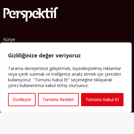
Künye
Yorum Kuralları
Abonelik
Gizliliğinize değer veriyoruz
İletişim
Hakkımızda
Tarama deneyiminizi geliştirmek, kişiselleştirilmiş reklamlar
veya içerik sunmak ve trafiğimizi analiz etmek için çerezleri
İş İlanları
kullanıyoruz. "Tümünü Kabul Et" seçeneğine tıklayarak
Erişilebilirlik
çerez kullanımımızı kabul etmiş olursunuz.
Copyright 2025 perspektif.eu.
Yayınlanan haber, yazı ve
Özelleştir
Tümünü Reddet
Tümünü Kabul Et
görsellerin tüm hakları Perspektif web sitesine aittir. İzin
alınmadan ve kaynak gösterilmeden iktibas edilemez. Ayrıca
metinlerde yer alan fikirler yazarlarına aittir; Perspektif’in editoryal
politikasını yansıtmayabilir.
Regeneration and Development
6C