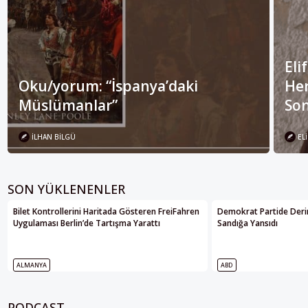
Eli
Oku/yorum: “İspanya’daki
Her
Müslümanlar”
Son
İLHAN BILGÜ
ELI
SON YÜKLENENLER
Bilet Kontrollerini Haritada Gösteren FreiFahren
Demokrat Partide Deri
Uygulaması Berlin’de Tartışma Yarattı
Sandığa Yansıdı
ALMANYA
ABD
PODCAST