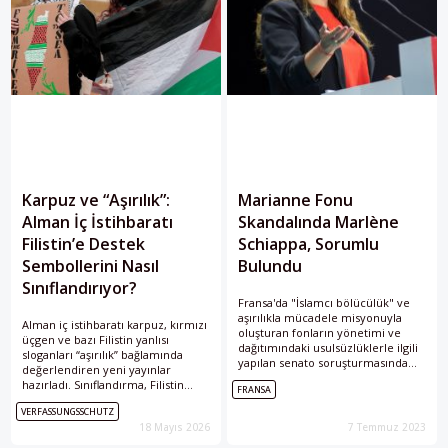
Karpuz ve “Aşırılık”:
Marianne Fonu
Alman İç İstihbaratı
Skandalında Marlène
Filistin’e Destek
Schiappa, Sorumlu
Sembollerini Nasıl
Bulundu
Sınıflandırıyor?
Fransa'da "İslamcı bölücülük" ve
aşırılıkla mücadele misyonuyla
Alman iç istihbaratı karpuz, kırmızı
oluşturan fonların yönetimi ve
üçgen ve bazı Filistin yanlısı
dağıtımındaki usulsüzlüklerle ilgili
sloganları “aşırılık” bağlamında
yapılan senato soruşturmasında
değerlendiren yeni yayınlar
Bakan Marlène Schiappa sorumlu
hazırladı. Sınıflandırma, Filistin
FRANSA
bulundu.
dayanışması sembollerinin hangi
VERFASSUNGSSCHUTZ
ölçütlerle güvenlik tehdidi sayıldığı
18 Mayıs 2026
7 Temmuz 2023
ve Almanya’da ifade özgürlüğünün
sınırlarının nasıl çizildiği