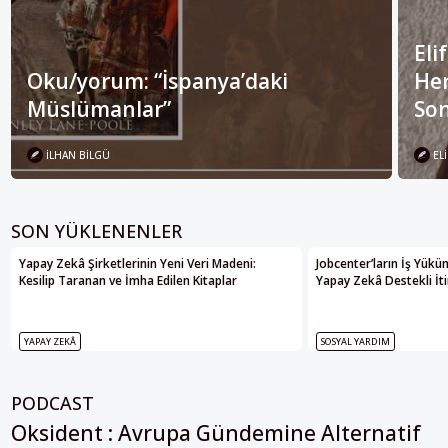
Eli
Oku/yorum: “İspanya’daki
Her
Müslümanlar”
Son
İLHAN BILGÜ
ELI
SON YÜKLENENLER
Yapay Zekâ Şirketlerinin Yeni Veri Madeni:
Jobcenter’ların İş Yükü
Kesilip Taranan ve İmha Edilen Kitaplar
Yapay Zekâ Destekli İti
YAPAY ZEKÂ
SOSYAL YARDIM
PODCAST
Oksident : Avrupa Gündemine Alternatif
Bakış