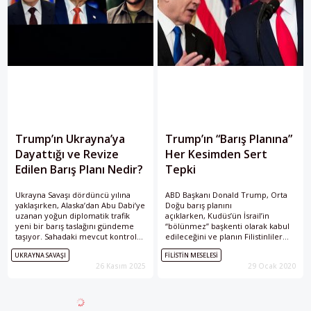
Trump’ın Ukrayna’ya
Trump’ın “Barış Planına”
Dayattığı ve Revize
Her Kesimden Sert
Edilen Barış Planı Nedir?
Tepki
Ukrayna Savaşı dördüncü yılına
ABD Başkanı Donald Trump, Orta
yaklaşırken, Alaska’dan Abu Dabi’ye
Doğu barış planını
uzanan yoğun diplomatik trafik
açıklarken, Kudüs’ün İsrail’in
yeni bir barış taslağını gündeme
“bölünmez” başkenti olarak kabul
taşıyor. Sahadaki mevcut kontrol
edileceğini ve planın Filistinliler
hatlarından NATO’nun geleceğine
için “son şans” olduğunu ifade etti.
UKRAYNA SAVAŞI
FILISTIN MESELESI
uzanan bu başlıkların ardında
Trump, İsrail Başbakanı Binyamin
26 Kasım 2025
29 Ocak 2020
hangi temaslar ve hangi kırmızı
Netanyahu ile Beyaz Saray’da
çizgiler var?
düzenlediği ortak basın
toplantısında, tek taraflı Orta Doğu
barış planını kamuoyuna açıkladı.
Sözde barış planının 80 sayfa