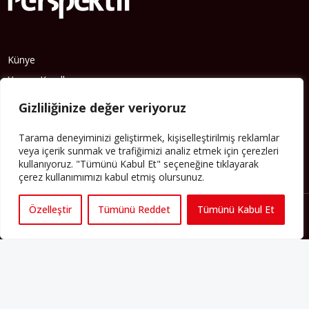
Künye
Yorum Kuralları
Abonelik
İletişim
Gizliliğinize değer veriyoruz
Hakkımızda
Tarama deneyiminizi geliştirmek, kişiselleştirilmiş reklamlar
İş İlanları
veya içerik sunmak ve trafiğimizi analiz etmek için çerezleri
kullanıyoruz. "Tümünü Kabul Et" seçeneğine tıklayarak
Erişilebilirlik
çerez kullanımımızı kabul etmiş olursunuz.
Copyright 2025 perspektif.eu.
Yayınlanan haber, yazı ve
görsellerin tüm hakları Perspektif web sitesine aittir. İzin
Özelleştir
Tümünü Reddet
Tümünü Kabul Et
alınmadan ve kaynak gösterilmeden iktibas edilemez. Ayrıca
metinlerde yer alan fikirler yazarlarına aittir; Perspektif’in editoryal
politikasını yansıtmayabilir.
Regeneration and Development
6C
Gizlilik Sözleşmesi
Şartlar & Koşullar