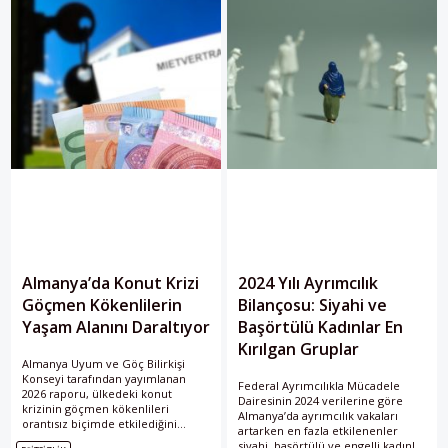
Almanya’da Konut Krizi
2024 Yılı Ayrımcılık
Göçmen Kökenlilerin
Bilançosu: Siyahi ve
Yaşam Alanını Daraltıyor
Başörtülü Kadınlar En
Kırılgan Gruplar
Almanya Uyum ve Göç Bilirkişi
Konseyi tarafından yayımlanan
Federal Ayrımcılıkla Mücadele
2026 raporu, ülkedeki konut
Dairesinin 2024 verilerine göre
krizinin göçmen kökenlileri
Almanya’da ayrımcılık vakaları
orantısız biçimde etkilediğini
artarken en fazla etkilenenler
ortaya koydu. Rapora göre
siyahi, başörtülü ve engelli kadınlar