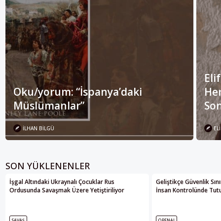
Eli
Oku/yorum: “İspanya’daki
Her
Müslümanlar”
Son
İLHAN BILGÜ
ELI
SON YÜKLENENLER
İşgal Altındaki Ukraynalı Çocuklar Rus
Geliştikçe Güvenlik Sın
Ordusunda Savaşmak Üzere Yetiştiriliyor
İnsan Kontrolünde Tutul
SAVAŞ
OPENAI