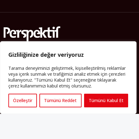
Gizliliğinize değer veriyoruz
Künye
Tarama deneyiminizi geliştirmek, kişiselleştirilmiş reklamlar
Yorum Kuralları
veya içerik sunmak ve trafiğimizi analiz etmek için çerezleri
Abonelik
kullanıyoruz. "Tümünü Kabul Et" seçeneğine tıklayarak
çerez kullanımımızı kabul etmiş olursunuz.
İletişim
Hakkımızda
Özelleştir
Tümünü Reddet
Tümünü Kabul Et
İş İlanları
Erişilebilirlik
Copyright 2025 perspektif.eu.
Yayınlanan haber, yazı ve
görsellerin tüm hakları Perspektif web sitesine aittir. İzin