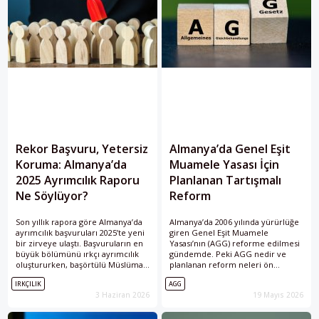
Rekor Başvuru, Yetersiz
Almanya’da Genel Eşit
Koruma: Almanya’da
Muamele Yasası İçin
2025 Ayrımcılık Raporu
Planlanan Tartışmalı
Ne Söylüyor?
Reform
Son yıllık rapora göre Almanya’da
Almanya’da 2006 yılında yürürlüğe
ayrımcılık başvuruları 2025’te yeni
giren Genel Eşit Muamele
bir zirveye ulaştı. Başvuruların en
Yasası’nın (AGG) reforme edilmesi
büyük bölümünü ırkçı ayrımcılık
gündemde. Peki AGG nedir ve
oluştururken, başörtülü Müslüman
planlanan reform neleri ön
kadınlar, engelliler ve kronik
görüyor?
IRKÇILIK
AGG
hastalığı olan kişiler de raporda
3 Haziran 2026
19 Mayıs 2026
öne çıkan gruplar arasında yer aldı.