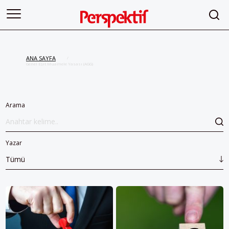
ANA SAYFA
/
Genel Eşit Muamele Yasası (AGG)
Arama
Yazar
Tümü