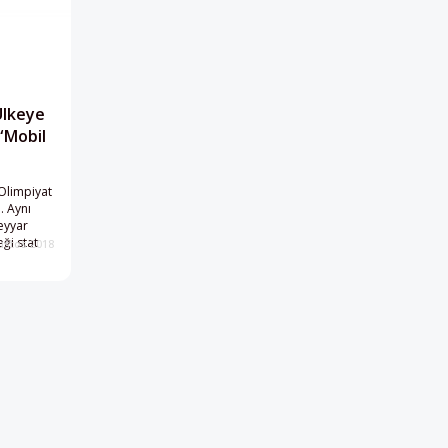
Ülkeye
“Mobil
Olimpiyat
. Aynı
eyyar
ği stat
ustos 2018