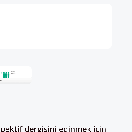
pektif dergisini edinmek için
irsiniz!