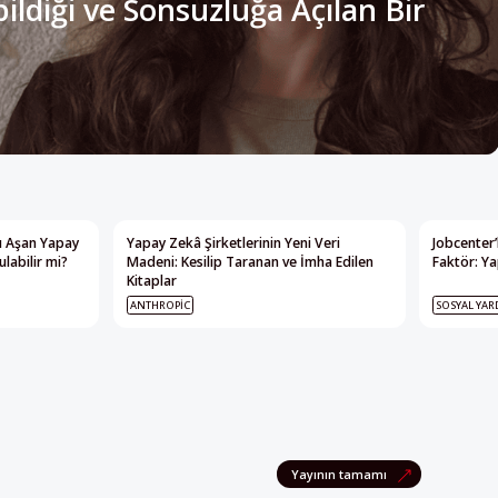
nı Aşan Yapay
Yapay Zekâ Şirketlerinin Yeni Veri
Jobcenter’
labilir mi?
Madeni: Kesilip Taranan ve İmha Edilen
Faktör: Ya
Kitaplar
ANTHROPIC
SOSYAL YAR
Yayının tamamı