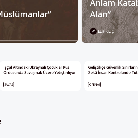
ELIF KILIÇ
İşgal Altındaki Ukraynalı Çocuklar Rus
Geliştikçe Güvenlik Sınırları
Ordusunda Savaşmak Üzere Yetiştiriliyor
Zekâ İnsan Kontrolünde Tutu
SAVAŞ
OPENAI
e