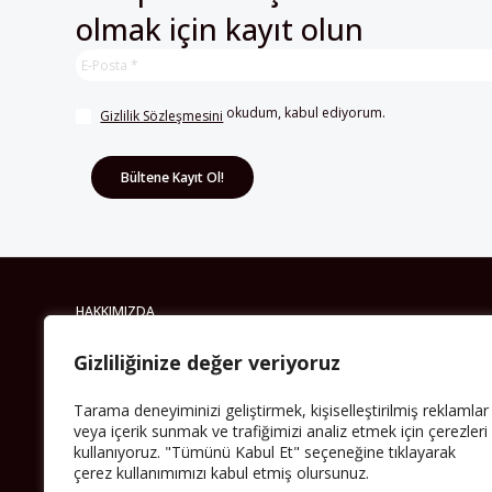
 okudum, kabul ediyorum.
Gizlilik Sözleşmesini
HAKKIMIZDA
Avrupa’ya işçi göçü yarım asrı ardında bırakırken
Müslümanlar da bulundukları ülkelerde kalıcı hâle
geldiler. Bu durum “vatan”, “aidiyet”, “İslam” ve “Avrupa”
gibi birçok kavramın çift taraflı olarak sorgulanmasına
neden oldu. Avrupa’da yerleşik bir Müslüman cemaatin
Gizliliğinize değer veriyoruz
oluşması, hem yerleşik kültür ve siyasi düzen için, hem
de Müslümanlar için yeni sorulara da kapı araladı.
Tarama deneyiminizi geliştirmek, kişiselleştirilmiş reklamlar
Yazının devamı
veya içerik sunmak ve trafiğimizi analiz etmek için çerezleri
kullanıyoruz. "Tümünü Kabul Et" seçeneğine tıklayarak
çerez kullanımımızı kabul etmiş olursunuz.