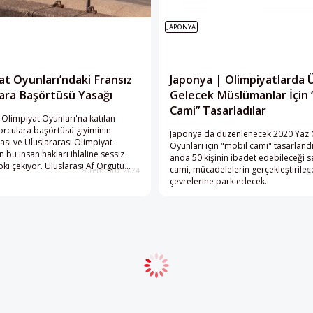
JAPONYA
at Oyunları’ndaki Fransız
Japonya | Olimpiyatlarda 
ara Başörtüsü Yasağı
Gelecek Müslümanlar İçin 
Cami” Tasarladılar
 Olimpiyat Oyunları'na katılan
orculara başörtüsü giyiminin
Japonya'da düzenlenecek 2020 Yaz 
sı ve Uluslararası Olimpiyat
Oyunları için "mobil cami" tasarlandı
 bu insan hakları ihlaline sessiz
anda 50 kişinin ibadet edebileceği s
pki çekiyor. Uluslarası Af Örgütü
cami, mücadelelerin gerçekleştirilece
19 Temmuz 2024
1 Ağ
 hazırlanan raporda, Fransa'da
çevrelerine park edecek.
sinin bir ayrımcılık aygıtına
düğü belirtildi.
Daha fazla