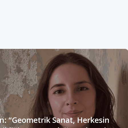
n: “Geometrik Sanat, Herkesin
ldiği ve Sonsuzluğa Açılan Bir