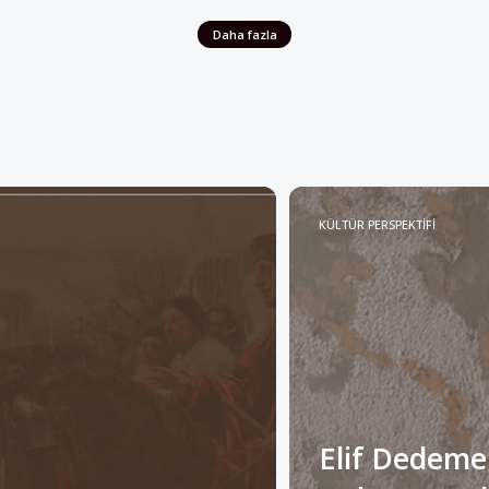
KÜLTÜR PERSPEKTİFİ
Elif Dedeme
Anlam Katabi
Müslümanlar”
Alan”