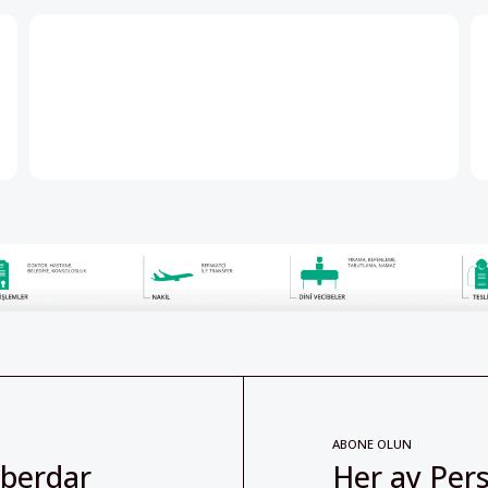
ABONE OLUN
aberdar
Her ay Pers
abone olabil