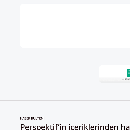
HABER BÜLTENİ
Perspektif’in içeriklerinden h
olmak için kayıt olun