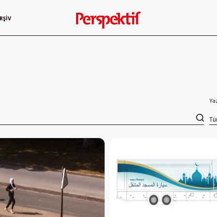
RŞIV
Ya
T