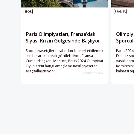
SPOR
FRANSA
Paris Olimpiyatları, Fransa’daki
Olimpiy
Siyasi Krizin Gölgesinde Başlıyor
Sporcul
Spor, siyasetçiler tarafından kitleleri etkilemek
Paris 2024
için bir araç olarak görülebiliyor. Fransa
Fransız sp
Cumhurbaşkanı Macron, Paris 2024 Olimpiyat
yasaklanma
Oyunları'nı hangi amaçla ve nasıl siyaseten
Komitesinin
araçsallaştırıyor?
kalması te
26 Temmuz 2024
tarafından
laiklik ilke
dönüştürül