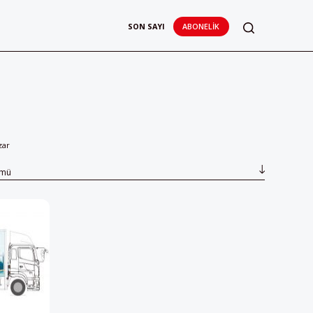
SON SAYI
ABONELIK
zar
ümü