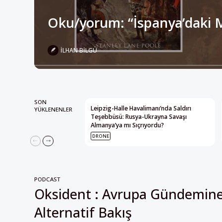
İLHAN BILGÜ
SON
Leipzig-Halle Havalimanı’nda Saldırı
YÜKLENENLER
Teşebbüsü: Rusya-Ukrayna Savaşı
Almanya’ya mı Sıçrıyordu?
DRONE
PODCAST
Oksident : Avrupa Gündemin
Alternatif Bakış