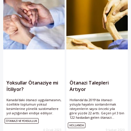
değerlendirilecek.
Yoksullar Ötanaziye mi
Ötanazi Talepleri
İtiliyor?
Artıyor
Kanada’daki ötanazi uygulamasının,
Hollanda’da 2019’da ötanazi
özellikle toplumun yoksul
yoluyla hayatını sonlandırmak
kesimlerine yönelik suistimallere
isteyenlerin sayısı önceki yıla
yol açtığından endişe ediliyor.
göre yüzde 22 arttı. Geçen yıl 3 bin
122 hastadan gelen ötanazi
ÖTANAZI VE YOKSULLUK
isteğinin yaklaşık 900’ü kabul edildi.
HOLLANDA
Hollanda’nın idari başkenti
4 Ocak 2023
9 Şubat 2020
Lahey’de bulunan Ötanazi