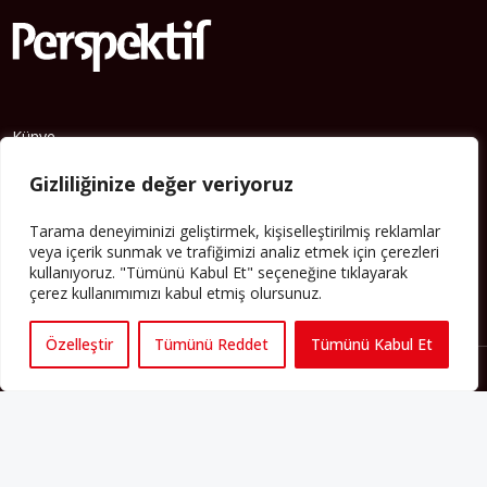
Künye
Yorum Kuralları
Gizliliğinize değer veriyoruz
Abonelik
İletişim
Tarama deneyiminizi geliştirmek, kişiselleştirilmiş reklamlar
veya içerik sunmak ve trafiğimizi analiz etmek için çerezleri
Hakkımızda
kullanıyoruz. "Tümünü Kabul Et" seçeneğine tıklayarak
çerez kullanımımızı kabul etmiş olursunuz.
İş İlanları
Erişilebilirlik
Özelleştir
Tümünü Reddet
Tümünü Kabul Et
Copyright 2025 perspektif.eu.
Yayınlanan haber, yazı ve
görsellerin tüm hakları Perspektif web sitesine aittir. İzin
alınmadan ve kaynak gösterilmeden iktibas edilemez. Ayrıca
metinlerde yer alan fikirler yazarlarına aittir; Perspektif’in editoryal
politikasını yansıtmayabilir.