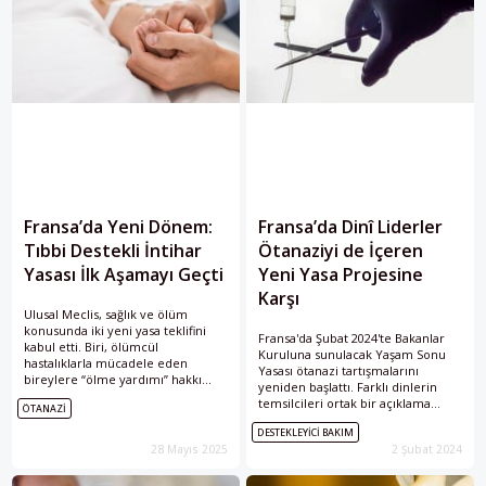
Fransa’da Yeni Dönem:
Fransa’da Dinî Liderler
Tıbbi Destekli İntihar
Ötanaziyi de İçeren
Yasası İlk Aşamayı Geçti
Yeni Yasa Projesine
Karşı
Ulusal Meclis, sağlık ve ölüm
konusunda iki yeni yasa teklifini
Fransa'da Şubat 2024'te Bakanlar
kabul etti. Biri, ölümcül
Kuruluna sunulacak Yaşam Sonu
hastalıklarla mücadele eden
Yasası ötanazi tartışmalarını
bireylere “ölme yardımı” hakkı
yeniden başlattı. Farklı dinlerin
tanırken; diğeri, palyatif bakımın
temsilcileri ortak bir açıklama
ÖTANAZI
güçlendirilmesini öngörüyor.
yaparak bu metne karşı olduklarını
Emmanuel Macron’un ikinci
DESTEKLEYICI BAKIM
açıkladı.
döneminin en tartışmalı toplumsal
28 Mayıs 2025
2 Şubat 2024
reformlarından biri olan bu
düzenleme, Senato tarafından