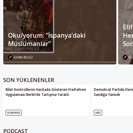
Eli
Oku/yorum: “İspanya’daki
Her
Müslümanlar”
Son
İLHAN BILGÜ
ELI
SON YÜKLENENLER
Bilet Kontrollerini Haritada Gösteren FreiFahren
Demokrat Partide Deri
Uygulaması Berlin’de Tartışma Yarattı
Sandığa Yansıdı
ALMANYA
ABD
PODCAST