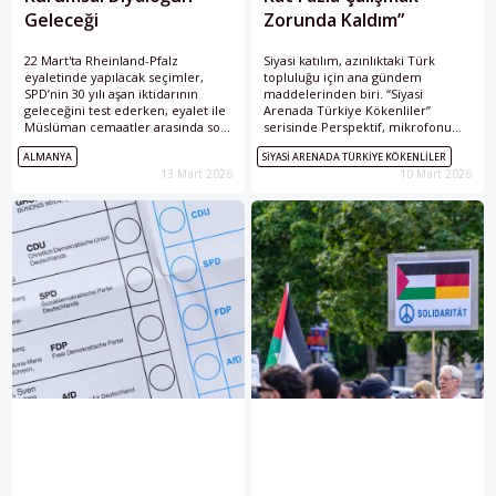
Geleceği
Zorunda Kaldım”
22 Mart'ta Rheinland-Pfalz
Siyasi katılım, azınlıktaki Türk
eyaletinde yapılacak seçimler,
topluluğu için ana gündem
SPD’nin 30 yılı aşan iktidarının
maddelerinden biri. “Siyasi
geleceğini test ederken, eyalet ile
Arenada Türkiye Kökenliler”
Müslüman cemaatler arasında son
serisinde Perspektif, mikrofonu
yıllarda kurulan kurumsal iş
Batı Avrupa’daki Türkiye kökenli
ALMANYA
SIYASI ARENADA TÜRKIYE KÖKENLILER
birliğinin nasıl bir siyasi ortamda
siyasetçilere uzatıyor. Bugün söz,
13 Mart 2026
10 Mart 2026
devam edeceği sorusunu da
Almanya'daki Delmenhorst
gündeme getiriyor.
Belediye Başkanı Murat Kalmış'ta.