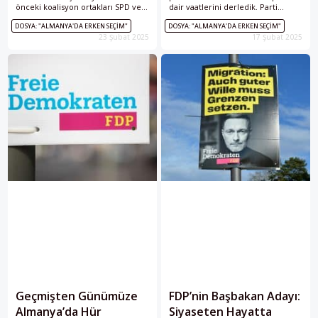
önceki koalisyon ortakları SPD ve
dair vaatlerini derledik. Parti
FDP için ise büyük bir yenilgi
programlarında göç, entegrasyon,
DOSYA: "ALMANYA'DA ERKEN SEÇIM"
DOSYA: "ALMANYA'DA ERKEN SEÇIM"
anlamına geliyor.
vatandaşlık reformları, din
23 Şubat 2025
17 Şubat 2025
özgürlüğü, aşırılıkla mücadele ve
ayrımcılığı önleme gibi başlıklar
öne çıkıyor.
Geçmişten Günümüze
FDP’nin Başbakan Adayı:
Almanya’da Hür
Siyaseten Hayatta