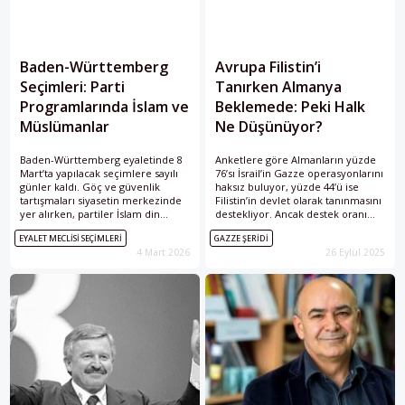
Baden-Württemberg
Avrupa Filistin’i
Seçimleri: Parti
Tanırken Almanya
Programlarında İslam ve
Beklemede: Peki Halk
Müslümanlar
Ne Düşünüyor?
Baden-Württemberg eyaletinde 8
Anketlere göre Almanların yüzde
Mart’ta yapılacak seçimlere sayılı
76’sı İsrail’in Gazze operasyonlarını
günler kaldı. Göç ve güvenlik
haksız buluyor, yüzde 44’ü ise
tartışmaları siyasetin merkezinde
Filistin’in devlet olarak tanınmasını
yer alırken, partiler İslam din
destekliyor. Ancak destek oranı
derslerinden ana dil eğitimine,
parti tabanlarında farklılaşıyor:
EYALET MECLISI SEÇIMLERI
GAZZE ŞERIDI
“siyasal İslam” söyleminden
Yeşiller, SPD ve Sol Parti
4 Mart 2026
26 Eylül 2025
Ramazan Bayramı’nın resmî tatil
seçmenlerinde çoğunluk
olup olmayacağına kadar birçok
tanımadan yana iken, CDU/CSU ve
başlıkta farklı politikalar ortaya
AfD seçmenleri daha mesafeli.
koyuyor.
Berlin ise bu toplumsal eğilime
rağmen Avrupa’daki tanıma
dalgasına katılmış değil.