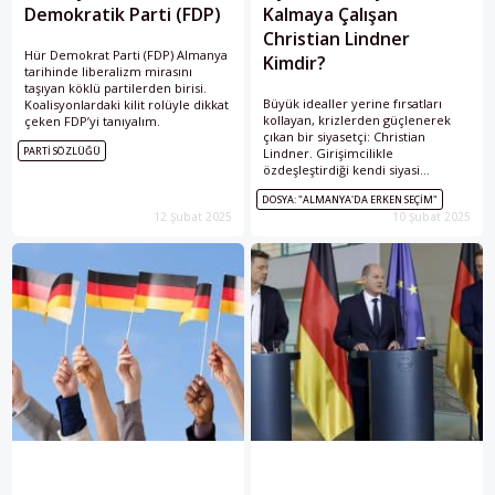
Demokratik Parti (FDP)
Kalmaya Çalışan
Christian Lindner
Hür Demokrat Parti (FDP) Almanya
Kimdir?
tarihinde liberalizm mirasını
taşıyan köklü partilerden birisi.
Büyük idealler yerine fırsatları
Koalisyonlardaki kilit rolüyle dikkat
kollayan, krizlerden güçlenerek
çeken FDP’yi tanıyalım.
çıkan bir siyasetçi: Christian
PARTI SÖZLÜĞÜ
Lindner. Girişimcilikle
özdeşleştirdiği kendi siyasi
markasını inşa eden, ancak şimdi
DOSYA: "ALMANYA'DA ERKEN SEÇIM"
partisiyle birlikte varoluşsal bir
12 Şubat 2025
10 Şubat 2025
sınavdan geçen FDP lideri
Lindner’in tartışmalarla örülü
portresine beraber bakalım.