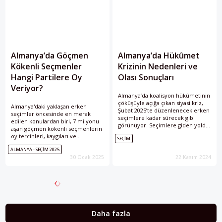
Almanya’da Göçmen
Almanya’da Hükûmet
Kökenli Seçmenler
Krizinin Nedenleri ve
Hangi Partilere Oy
Olası Sonuçları
Veriyor?
Almanya’da koalisyon hükûmetinin
çöküşüyle açığa çıkan siyasi kriz,
Almanya'daki yaklaşan erken
Şubat 2025’te düzenlenecek erken
seçimler öncesinde en merak
seçimlere kadar sürecek gibi
edilen konulardan biri, 7 milyonu
görünüyor. Seçimlere giden yolda
aşan göçmen kökenli seçmenlerin
muhtemel koalisyon modellerini
oy tercihleri, kaygıları ve
SEÇIM
ve Alman ekonomisinin içindeki
önceliklerinin nasıl şekillendiği.
darboğazı görmek önem arz
ALMANYA - SEÇIM 2025
DeZIM tarafından yapılan kapsamlı
ediyor.
30 Ocak 2025
22 Kasım 2024
bir anket çalışmasının bulguları, bu
büyüyen seçmen kitlesinde bir
dönüşüm olduğunu tespit ediyor.
Daha fazla