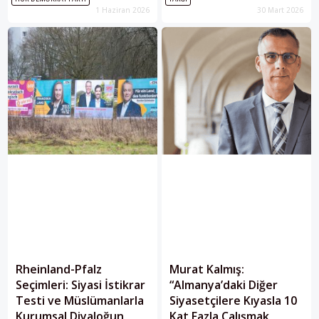
görünür hâle getiriyor.
İsrail Toplumu (DIG) adlı derneğin
1 Haziran 2026
30 Mart 2026
zarar görmemesi gerekçesine
dayandırılması Almanya’da tepki
çekti.
Rheinland-Pfalz
Murat Kalmış:
Seçimleri: Siyasi İstikrar
“Almanya’daki Diğer
Testi ve Müslümanlarla
Siyasetçilere Kıyasla 10
Kurumsal Diyaloğun
Kat Fazla Çalışmak