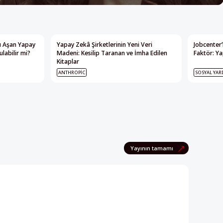
nı Aşan Yapay
Yapay Zekâ Şirketlerinin Yeni Veri
Jobcenter’
labilir mi?
Madeni: Kesilip Taranan ve İmha Edilen
Faktör: Ya
Kitaplar
ANTHROPIC
SOSYAL YAR
Yayının tamamı