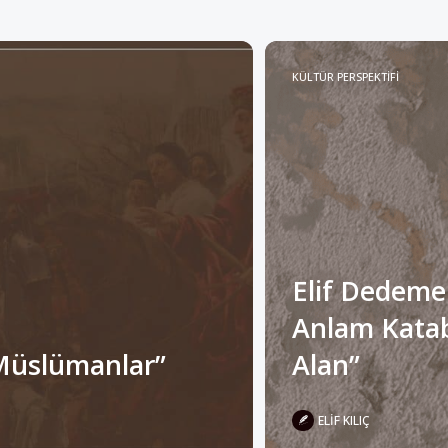
KÜLTÜR PERSPEKTİFİ
Elif Dedeme
Anlam Katabi
Müslümanlar”
Alan”
ELIF KILIÇ