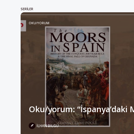
SERILER
OKU/YORUM
Oku/yorum: “İspanya’daki 
İLHAN BILGÜ