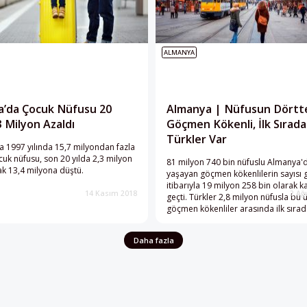
ALMANYA
a’da Çocuk Nüfusu 20
Almanya | Nüfusun Dörtte
3 Milyon Azaldı
Göçmen Kökenli, İlk Sırada
Türkler Var
 1997 yılında 15,7 milyondan fazla
cuk nüfusu, son 20 yılda 2,3 milyon
81 milyon 740 bin nüfuslu Almanya'
rak 13,4 milyona düştü.
yaşayan göçmen kökenlilerin sayısı g
itibarıyla 19 milyon 258 bin olarak ka
14 Kasım 2018
2 Ağ
geçti. Türkler 2,8 milyon nüfusla bu 
göçmen kökenliler arasında ilk sırada
Daha fazla