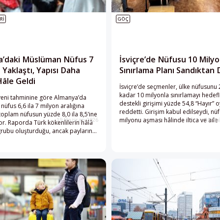
RI
GÖÇ
a’daki Müslüman Nüfus 7
İsviçre’de Nüfusu 10 Milyo
 Yaklaştı, Yapısı Daha
Sınırlama Planı Sandıktan
Hâle Geldi
İsviçre’de seçmenler, ülke nüfusunu 
kadar 10 milyonla sınırlamayı hedef
yeni tahminine göre Almanya’da
destekli girişimi yüzde 54,8 “Hayır” 
üfus 6,6 ila 7 milyon aralığına
reddetti. Girişim kabul edilseydi, nü
 toplam nüfusun yüzde 8,0 ila 8,5’ine
milyonu aşması hâlinde iltica ve aile 
19 Haziran 2026
15 Ha
or. Raporda Türk kökenlilerin hâlâ
başta olmak üzere göç alanında ser
rubu oluşturduğu, ancak paylarının
önlemler gündeme gelecek; 10 mily
yüzde 64,4 seviyesinden 2025’te
eşiğinin aşılması durumunda ise AB i
e gerilediği belirtiliyor.
serbest dolaşım anlaşması tehlikeye 