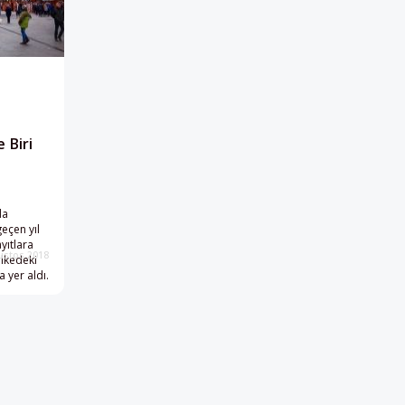
 Biri
da
eçen yıl
yıtlara
ustos 2018
ülkedeki
 yer aldı.