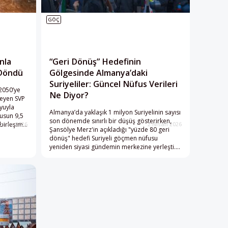
GÖÇ
nla
“Geri Dönüş” Hedefinin
 Döndü
Gölgesinde Almanya’daki
Suriyeliler: Güncel Nüfus Verileri
2050’ye
Ne Diyor?
leyen SVP
oyuyla
Almanya’da yaklaşık 1 milyon Suriyelinin sayısı
fusun 9,5
son dönemde sınırlı bir düşüş gösterirken,
birleşimi
ziran 2026
2 Nisan 2026
Şansölye Merz'in açıkladığı "yüzde 80 geri
t
dönüş" hedefi Suriyeli göçmen nüfusu
on
yeniden siyasi gündemin merkezine yerleşti.
le
Koruma statülerinden vatandaşlığa, aile
girecekti.
birleşiminden gönüllü geri dönüşlere uzanan
veriler, ülkedeki Suriyeli nüfusun sanılandan
çok daha katmanlı ve kalıcı bir yapıya sahip
olduğunu ortaya koyuyor.