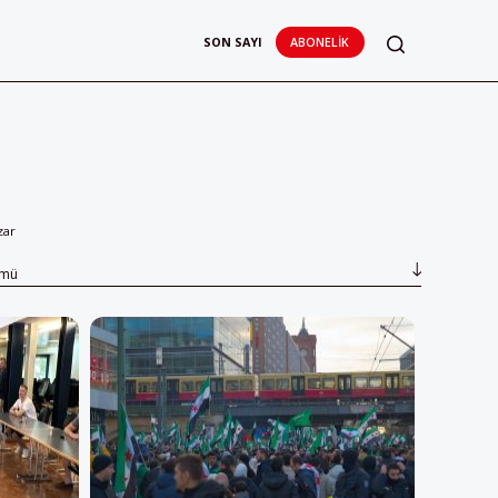
SON SAYI
ABONELIK
zar
ümü