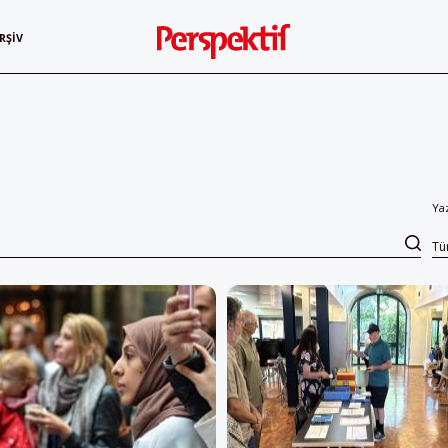
RŞIV
Ya
T