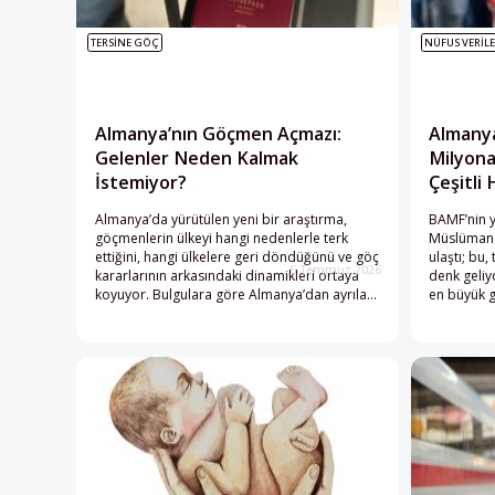
TERSINE GÖÇ
NÜFUS VERILE
Almanya’nın Göçmen Açmazı:
Almany
Gelenler Neden Kalmak
Milyona
İstemiyor?
Çeşitli 
Almanya’da yürütülen yeni bir araştırma,
BAMF’nin 
göçmenlerin ülkeyi hangi nedenlerle terk
Müslüman n
ettiğini, hangi ülkelere geri döndüğünü ve göç
ulaştı; bu,
6 Temmuz 2026
kararlarının arkasındaki dinamikleri ortaya
denk geliy
koyuyor. Bulgulara göre Almanya’dan ayrılan
en büyük g
göçmenlerin en önemli gerekçeleri ailevi
2008’deki 
nedenler ve karmaşık bürokratik süreçler.
yüzde 39,4’