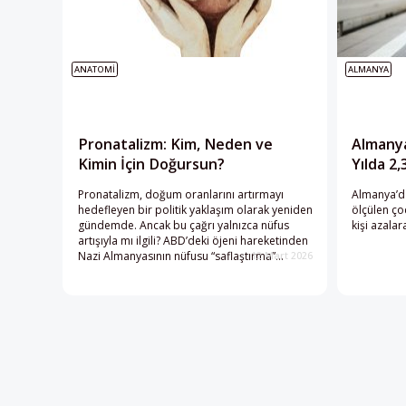
ANATOMI
ALMANYA
Pronatalizm: Kim, Neden ve
Almany
Kimin İçin Doğursun?
Yılda 2,
Pronatalizm, doğum oranlarını artırmayı
Almanya’da
hedefleyen bir politik yaklaşım olarak yeniden
ölçülen ço
gündemde. Ancak bu çağrı yalnızca nüfus
kişi azala
artışıyla mı ilgili? ABD’deki öjeni hareketinden
Nazi Almanyasının nüfusu “saflaştırma”
12 Mart 2026
politikalarına uzanan bu tartışmalı
düşüncenin izini sürüyoruz.