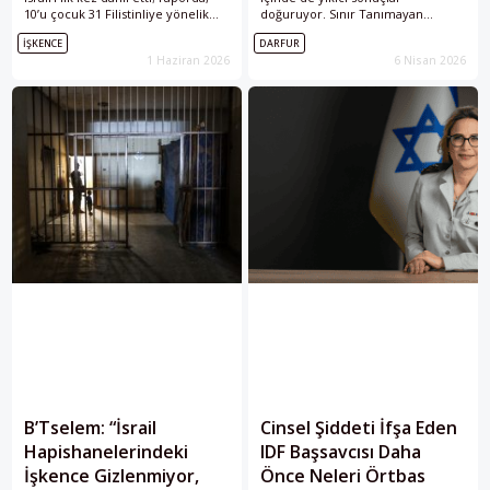
10’u çocuk 31 Filistinliye yönelik
doğuruyor. Sınır Tanımayan
tecavüz, toplu tecavüz, cinsel
Doktorlar (MSF) tarafından
İŞKENCE
DARFUR
işkence ve zorla çıplak bırakma
yayımlanan yeni rapor, cinsel
1 Haziran 2026
6 Nisan 2026
vakalarının doğrulandığı belirtildi.
şiddetin çatışmanın sistematik ve
belirleyici bir unsuru hâline
geldiğini ortaya koyuyor. Veriler,
mağdurların büyük çoğunluğunun
kadınlar ve kız çocukları olduğunu
ve saldırıların sıklıkla silahlı kişiler
tarafından gerçekleştirildiğini
gösteriyor.
B’Tselem: “İsrail
Cinsel Şiddeti İfşa Eden
Hapishanelerindeki
IDF Başsavcısı Daha
İşkence Gizlenmiyor,
Önce Neleri Örtbas