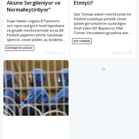
Aksine Sergileniyor ve
Etmişti?
Normalleştiriliyor”
Sde Teiman askerî merkezinde bir
Filistinli tutukluya yönelik cinsel
İnsan hakları örgütü B’Tselem’in
şiddet görüntülerini sızdırdığını
son raporuna göre İsrail hapishane
itiraf eden IDF Başsavcısı Yifat
ve gözaltı merkezlerinde en az 84
Tomer-Yerushalmi gözaltına alındı.
Filistinli yaşamını yitirdi; tutuklular
Olay, İsrail askerlerinin işlediği
işkence, cinsel şiddet, aç bırakma
SDE TEIMAN
suçların cezasız bırakılmasına dair
ve tıbbi bakımın reddi gibi
tartışmaları yeniden gündeme
SISTEMATIK ŞIDDET
uygulamalara sistematik biçimde
getirirken, Netanyahu hükûmeti
21 Ocak 2026
4 Kasım 2025
maruz kaldı.
ise İsrail askerlerinin yaptığı
işkenceye değil, bunun ifşa
edilmesine tepki gösterdi.