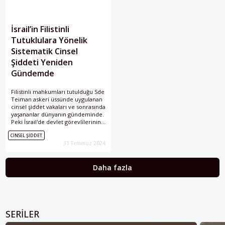
İsrail’in Filistinli
Tutuklulara Yönelik
Sistematik Cinsel
Şiddeti Yeniden
Gündemde
Filistinli mahkumları tutulduğu Sde
Teiman askeri üssünde uygulanan
cinsel şiddet vakaları ve sonrasında
yaşananlar dünyanın gündeminde.
Peki İsrail'de devlet görevlilerinin
Filistinlilere uyguladığı bu cinsel
CINSEL ŞIDDET
şiddet ve istismar nasıl sistematik
31 Temmuz 2024
bir şekilde ilerliyor?
Daha fazla
SERILER