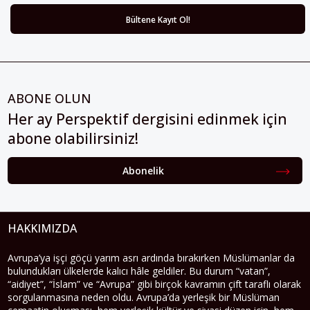
ABONE OLUN
Her ay Perspektif dergisini edinmek için
abone olabilirsiniz!
Abonelik
HAKKIMIZDA
Avrupa’ya işçi göçü yarım asrı ardında bırakırken Müslümanlar da
bulundukları ülkelerde kalıcı hâle geldiler. Bu durum “vatan”,
“aidiyet”, “İslam” ve “Avrupa” gibi birçok kavramın çift taraflı olarak
sorgulanmasına neden oldu. Avrupa’da yerleşik bir Müslüman