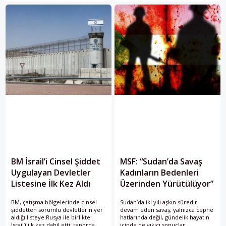
çalışmasının yasaklandığını açıkladı.
süreçleri ve borç ilişkileri
üzerinden Orta Asya’ya kadar
uzandığını ortaya koyuyor.
BM İsrail’i Cinsel Şiddet
MSF: “Sudan’da Savaş
Uygulayan Devletler
Kadınların Bedenleri
Listesine İlk Kez Aldı
Üzerinden Yürütülüyor”
BM, çatışma bölgelerinde cinsel
Sudan’da iki yılı aşkın süredir
şiddetten sorumlu devletlerin yer
devam eden savaş, yalnızca cephe
aldığı listeye Rusya ile birlikte
hatlarında değil, gündelik hayatın
İsrail’i ilk kez dahil etti; raporda,
içinde de yıkıcı sonuçlar