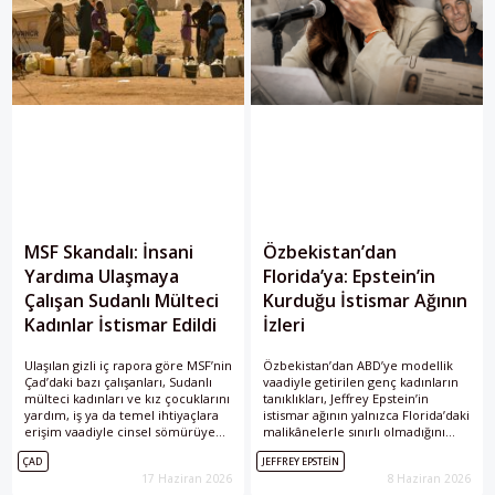
MSF Skandalı: İnsani
Özbekistan’dan
Yardıma Ulaşmaya
Florida’ya: Epstein’in
Çalışan Sudanlı Mülteci
Kurduğu İstismar Ağının
Kadınlar İstismar Edildi
İzleri
Ulaşılan gizli iç rapora göre MSF’nin
Özbekistan’dan ABD’ye modellik
Çad’daki bazı çalışanları, Sudanlı
vaadiyle getirilen genç kadınların
mülteci kadınları ve kız çocuklarını
tanıklıkları, Jeffrey Epstein’in
yardım, iş ya da temel ihtiyaçlara
istismar ağının yalnızca Florida’daki
erişim vaadiyle cinsel sömürüye
malikânelerle sınırlı olmadığını
maruz bıraktı. MSF, 59 iddianın
gösteriyor. Yeni belgeler ve
ÇAD
JEFFREY EPSTEIN
soruşturulduğunu ve 18 personelin
mağdur ifadeleri, ağın Avrupa’daki
17 Haziran 2026
8 Haziran 2026
işten çıkarılarak kurumda yeniden
model ajansları, aracılar, vize