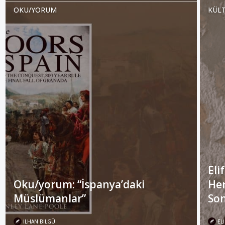
OKU/YORUM
KÜLT
Eli
Oku/yorum: “İspanya’daki
Her
Müslümanlar”
Son
İLHAN BILGÜ
ELI