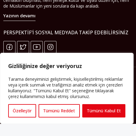
cemaatin oluşması, hem yerleşik kültür ve siyasi düzen için, hem
de Müslümanlar için yeni sorulara da kapı araladı.
Yazının devamı
PERSPEKTIF’I SOSYAL MEDYADA TAKIP EDEBILIRSINIZ
Gizliliğinize değer veriyoruz
Tarama deneyiminizi geliştirmek, kişiselleştirilmiş reklamlar
veya içerik sunmak ve trafiğimizi analiz etmek için çerezleri
kullanıyoruz. "Tümünü Kabul Et" seçeneğine tıklayarak
çerez kullanımımızı kabul etmiş olursunuz.
Özelleştir
Tümünü Reddet
Tümünü Kabul Et
Künye
Yorum Kuralları
Abonelik