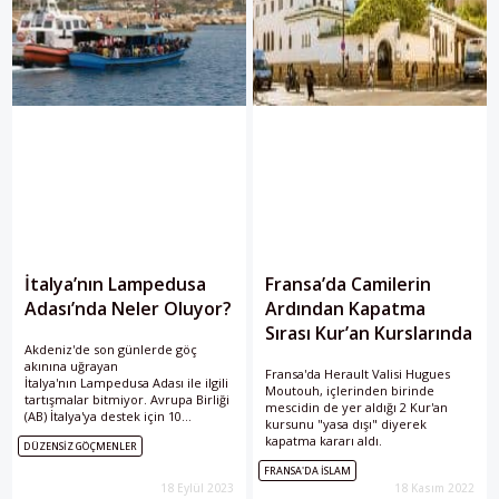
İtalya’nın Lampedusa
Fransa’da Camilerin
Adası’nda Neler Oluyor?
Ardından Kapatma
Sırası Kur’an Kurslarında
Akdeniz'de son günlerde göç
akınına uğrayan
Fransa'da Herault Valisi Hugues
İtalya'nın Lampedusa Adası ile ilgili
Moutouh, içlerinden birinde
tartışmalar bitmiyor. Avrupa Birliği
mescidin de yer aldığı 2 Kur'an
(AB) İtalya'ya destek için 10
kursunu "yasa dışı" diyerek
maddelik bir eylem planı
kapatma kararı aldı.
DÜZENSIZ GÖÇMENLER
sunarken, birlik ülkeleri adadaki
göçmenlerin paylaşımına sıcak
FRANSA'DA İSLAM
bakmıyor. Peki Lampedusa
18 Eylül 2023
18 Kasım 2022