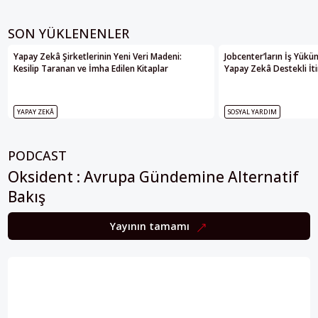
SON YÜKLENENLER
Yapay Zekâ Şirketlerinin Yeni Veri Madeni:
Jobcenter’ların İş Yükü
Kesilip Taranan ve İmha Edilen Kitaplar
Yapay Zekâ Destekli İti
YAPAY ZEKÂ
SOSYAL YARDIM
PODCAST
Oksident : Avrupa Gündemine Alternatif
Bakış
Yayının tamamı