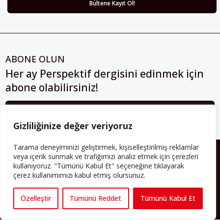
ABONE OLUN
Her ay Perspektif dergisini edinmek için
abone olabilirsiniz!
Abonelik
Gizliliğinize değer veriyoruz
Tarama deneyiminizi geliştirmek, kişiselleştirilmiş reklamlar
HAKKIMIZDA
veya içerik sunmak ve trafiğimizi analiz etmek için çerezleri
kullanıyoruz. "Tümünü Kabul Et" seçeneğine tıklayarak
Avrupa’ya işçi göçü yarım asrı ardında bırakırken Müslümanlar da
çerez kullanımımızı kabul etmiş olursunuz.
bulundukları ülkelerde kalıcı hâle geldiler. Bu durum “vatan”,
“aidiyet”, “İslam” ve “Avrupa” gibi birçok kavramın çift taraflı olarak
Özelleştir
Tümünü Reddet
Tümünü Kabul Et
sorgulanmasına neden oldu. Avrupa’da yerleşik bir Müslüman
cemaatin oluşması, hem yerleşik kültür ve siyasi düzen için, hem
de Müslümanlar için yeni sorulara da kapı araladı.