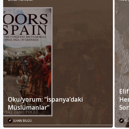
Eli
Oku/yorum: “İspanya’daki
Her
Müslümanlar”
Son
İLHAN BILGÜ
ELI