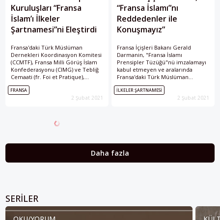
Kuruluşları “Fransa
“Fransa İslamı”nı
İslam’ı İlkeler
Reddedenler ile
Şartnamesi”ni Eleştirdi
Konuşmayız”
Fransa'daki Türk Müslüman
Fransa İçişleri Bakanı Gerald
Dernekleri Koordinasyon Komitesi
Darmanin, "Fransa İslamı
(CCMTF), Fransa Milli Görüş İslam
Prensipler Tüzüğü"nü imzalamayı
Konfederasyonu (CIMG) ve Tebliğ
kabul etmeyen ve aralarında
Cemaati (fr. Foi et Pratique),
Fransa'daki Türk Müslüman
"Fransa İslam'ı İlkeler
Dernekleri Koordinasyon Komitesi
FRANSA
İLKELER ŞARTNAMESI
Şartnamesi"ne ilişkin,
(CCMTF) ile Fransa İslam Toplumu
2 Şubat 2021
2 Şubat 2021
"Şartnamenin aceleyle
Milli Görüşün (CIMG) olduğu sivil
imzalanması, yapılan çeşitli
toplum kuruluşlarının Fransa İslam
açıklamalar ve özellikle ilgili
Konseyi'nden (CFCM) çıkmasını
aktörler olan imamların onayının
istedi.
alınmaması yukarıdan dayatılan bir
proje algısına yol açtı."
değerlendirmesinde bulundu.
Daha fazla
SERILER
OKU/YORUM
KÜLT