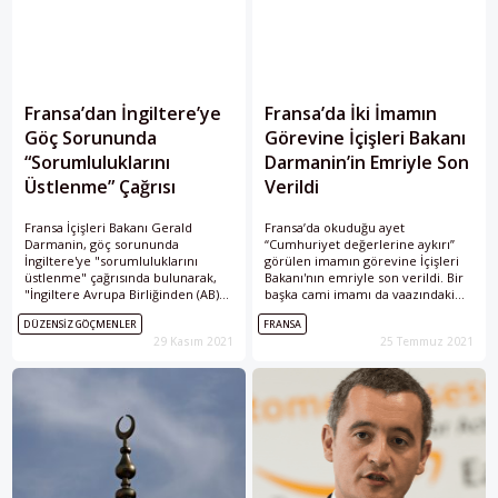
Fransa’dan İngiltere’ye
Fransa’da İki İmamın
Göç Sorununda
Görevine İçişleri Bakanı
“Sorumluluklarını
Darmanin’in Emriyle Son
Üstlenme” Çağrısı
Verildi
Fransa İçişleri Bakanı Gerald
Fransa’da okuduğu ayet
Darmanin, göç sorununda
“Cumhuriyet değerlerine aykırı”
İngiltere'ye "sorumluluklarını
görülen imamın görevine İçişleri
üstlenme" çağrısında bulunarak,
Bakanı'nın emriyle son verildi. Bir
"İngiltere Avrupa Birliğinden (AB)
başka cami imamı da vaazındaki
ayrıldı ama dünyadan ayrılmadı.
ifadeler “cinsiyet eşitliğine aykırı”
DÜZENSIZ GÖÇMENLER
FRANSA
İngiltere'nin iltica talebinde
görülerek görevinden alındı.
29 Kasım 2021
25 Temmuz 2021
bulunan göçmenlere girişi
sağlaması gerekiyor." dedi.