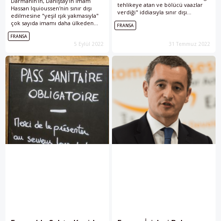
Darmanin'in, Danıştay'ın İmam
tehlikeye atan ve bölücü vaazlar
Hassan Iquioussen'nin sınır dışı
verdiği" iddiasıyla sınır dışı
edilmesine "yeşil ışık yakmasıyla"
edileceğini duyurduğu imam
çok sayıda imamı daha ülkeden
FRANSA
Hassan Iquioussen'in
göndermek için liste oluşturduğu
gönderilmesinin durdurulması
FRANSA
öne sürüldü.
çağrısı yaptı.
5 Eylül 2022
31 Temmuz 2022