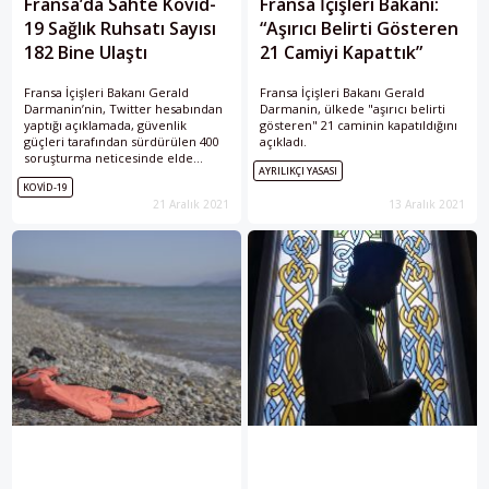
Fransa’da Sahte Kovid-
Fransa İçişleri Bakanı:
19 Sağlık Ruhsatı Sayısı
“Aşırıcı Belirti Gösteren
182 Bine Ulaştı
21 Camiyi Kapattık”
Fransa İçişleri Bakanı Gerald
Fransa İçişleri Bakanı Gerald
Darmanin’nin, Twitter hesabından
Darmanin, ülkede "aşırıcı belirti
yaptığı açıklamada, güvenlik
gösteren" 21 caminin kapatıldığını
güçleri tarafından sürdürülen 400
açıkladı.
soruşturma neticesinde elde
AYRILIKÇI YASASI
edilen verilere göre 182 bin sahte
KOVID-19
Kovid-19 sağlık ruhsatı tespit
21 Aralık 2021
13 Aralık 2021
edildiğini belirtti. Araştırmaların
devam ettiğini ifade eden
Darmanin, özelikle sosyal medya
aracılığıyla sahte sağlık ruhsatı satın
alan, satan veya kullananların 5 yıla
kadar hapis ve 75 bin avro