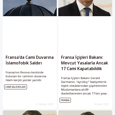
Fransa’da Cami Duvarına
Fransa İçişleri Bakanı:
İslamofobik Saldırı
Mevcut Yasalarla Ancak
17 Cami Kapatabildik
Fransa'nın Rennes kentinde
bulunan bir caminin duvarına
Fransa İçişleri Bakanı Gerald
İslam karşıtı yazılar yazıldı.
Darmanin, "ayrılıkçı" faaliyetlerle
ilişkili olduklarından şüphelenilen
CAMI SALDIRILARI
Müslümanlara ait 89
ibadethaneden ancak 17'sini yasal
gerekçelerle kapatabildiklerini
FRANSA
söyledi.
11 Nisan 2021
4 Mart 2021