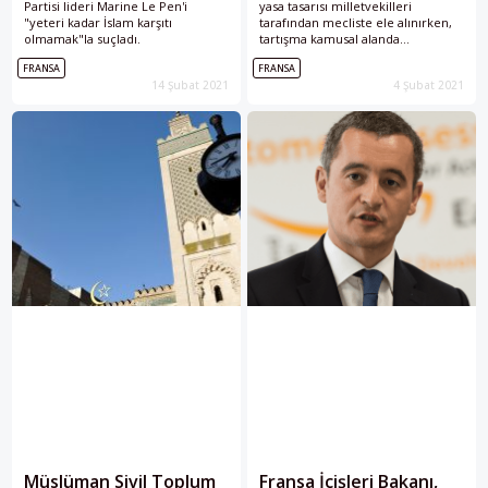
Partisi lideri Marine Le Pen'i
yasa tasarısı milletvekilleri
"yeteri kadar İslam karşıtı
tarafından mecliste ele alınırken,
olmamak"la suçladı.
tartışma kamusal alanda
“başörtüsü konusu” üzerine
FRANSA
FRANSA
odaklanmış durumda.
14 Şubat 2021
4 Şubat 2021
Müslüman Sivil Toplum
Fransa İçişleri Bakanı,