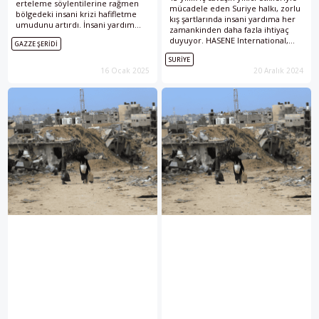
erteleme söylentilerine rağmen
mücadele eden Suriye halkı, zorlu
bölgedeki insani krizi hafifletme
kış şartlarında insani yardıma her
umudunu artırdı. İnsani yardım
zamankinden daha fazla ihtiyaç
kuruluşu HASENE International,
duyuyor. HASENE International,
GAZZE ŞERIDI
bölgedeki çalışmalarına hız
Ocak 2025’te başlayacak 6 Aylık Acil
kesmeden devam ediyor.
SURIYE
Yardım Planı ve Şubat ayında
Ateşkesin insani yardım çalışmaları
16 Ocak 2025
20 Aralık 2024
açılacak Hasene Köy Kompleksi ile
üzerindeki etkisini Hasene
savaş mağdurlarına destek olmayı
International Başkanı Bekir Altaş ile
hedefliyor.
konuştuk.