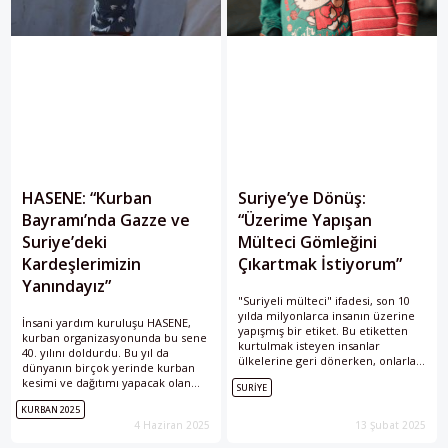
HASENE: “Kurban
Suriye’ye Dönüş:
Bayramı’nda Gazze ve
“Üzerime Yapışan
Suriye’deki
Mülteci Gömleğini
Kardeşlerimizin
Çıkartmak İstiyorum”
Yanındayız”
"Suriyeli mülteci" ifadesi, son 10
yılda milyonlarca insanın üzerine
İnsani yardım kuruluşu HASENE,
yapışmış bir etiket. Bu etiketten
kurban organizasyonunda bu sene
kurtulmak isteyen insanlar
40. yılını doldurdu. Bu yıl da
ülkelerine geri dönerken, onlarla
dünyanın birçok yerinde kurban
yolu kesişmiş olan toplumlara da
kesimi ve dağıtımı yapacak olan
SURIYE
insan onuru konusunda bir ders
HASENE, Kurban Bayramı’nda
veriyorlar.
KURBAN 2025
Gazze ve Suriye’ye yönelik özel
4 Haziran 2025
13 Şubat 2025
çalışmalar gerçekleştiriyor.