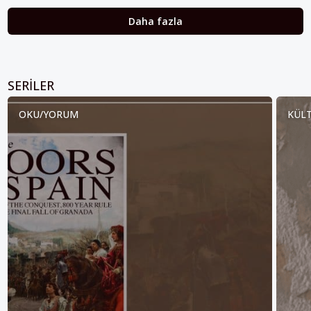
Daha fazla
SERILER
OKU/YORUM
KÜLT