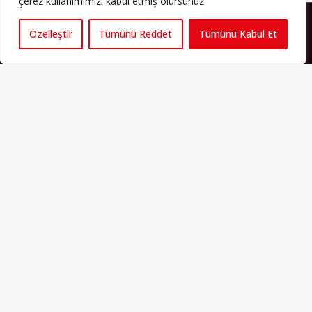
çerez kullanımımızı kabul etmiş olursunuz.
HAKKIMIZDA
Özelleştir
Tümünü Reddet
Tümünü Kabul Et
Avrupa’ya işçi göçü yarım asrı ardında bırakırken Müslümanlar da
bulundukları ülkelerde kalıcı hâle geldiler. Bu durum “vatan”,
“aidiyet”, “İslam” ve “Avrupa” gibi birçok kavramın çift taraflı olarak
sorgulanmasına neden oldu. Avrupa’da yerleşik bir Müslüman
cemaatin oluşması, hem yerleşik kültür ve siyasi düzen için, hem
de Müslümanlar için yeni sorulara da kapı araladı.
Yazının devamı
PERSPEKTIF’I SOSYAL MEDYADA TAKIP EDEBILIRSINIZ