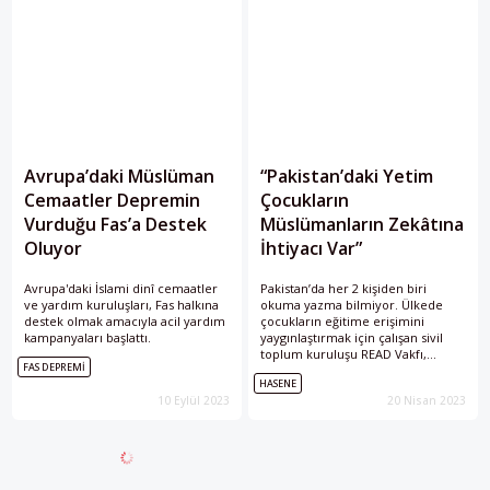
Avrupa’daki Müslüman
“Pakistan’daki Yetim
Cemaatler Depremin
Çocukların
Vurduğu Fas’a Destek
Müslümanların Zekâtına
Oluyor
İhtiyacı Var”
Avrupa'daki İslami dinî cemaatler
Pakistan’da her 2 kişiden biri
ve yardım kuruluşları, Fas halkına
okuma yazma bilmiyor. Ülkede
destek olmak amacıyla acil yardım
çocukların eğitime erişimini
kampanyaları başlattı.
yaygınlaştırmak için çalışan sivil
toplum kuruluşu READ Vakfı,
FAS DEPREMI
Müslümanların zekâtına muhtaç
HASENE
olduklarını açıkladı.
10 Eylül 2023
20 Nisan 2023