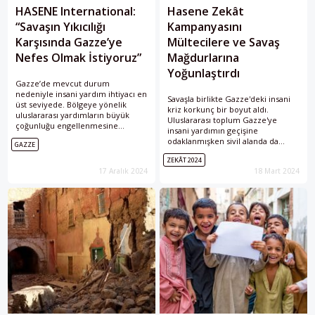
HASENE International:
Hasene Zekât
“Savaşın Yıkıcılığı
Kampanyasını
Karşısında Gazze’ye
Mültecilere ve Savaş
Nefes Olmak İstiyoruz”
Mağdurlarına
Yoğunlaştırdı
Gazze’de mevcut durum
nedeniyle insani yardım ihtiyacı en
Savaşla birlikte Gazze'deki insani
üst seviyede. Bölgeye yönelik
kriz korkunç bir boyut aldı.
uluslararası yardımların büyük
Uluslararası toplum Gazze'ye
çoğunluğu engellenmesine
insani yardımın geçişine
rağmen, HASENE International
odaklanmışken sivil alanda da
GAZZE
bölgedeki çalışmalarına devam
çabalar sürüyor. İnsani yardım
ediyor.
ZEKÂT 2024
kuruluşu Hasene International, bu
17 Aralık 2024
18 Mart 2024
sene zekât kampanyasında
mültecilere ve savaş mağdurlarına
odaklanacağını açıkladı. Hasene
International Başkanı Bekir Altaş ile
savaş bölgesindeki zekât
çalışmalarını konuştuk.