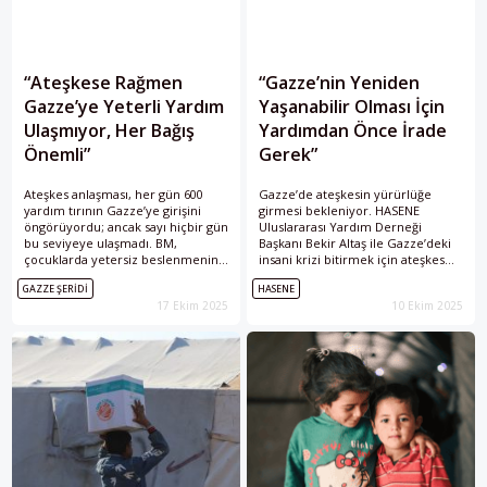
“Ateşkese Rağmen
“Gazze’nin Yeniden
Gazze’ye Yeterli Yardım
Yaşanabilir Olması İçin
Ulaşmıyor, Her Bağış
Yardımdan Önce İrade
Önemli”
Gerek”
Ateşkes anlaşması, her gün 600
Gazze’de ateşkesin yürürlüğe
yardım tırının Gazze’ye girişini
girmesi bekleniyor. HASENE
öngörüyordu; ancak sayı hiçbir gün
Uluslararası Yardım Derneği
bu seviyeye ulaşmadı. BM,
Başkanı Bekir Altaş ile Gazze’deki
çocuklarda yetersiz beslenmenin
insani krizi bitirmek için ateşkes
hızla arttığını bildirirken, Almanya
sonrasındaki gereken adımları
GAZZE ŞERIDI
HASENE
Müslümanları Koordinasyon
konuştuk.
17 Ekim 2025
10 Ekim 2025
Konseyi uluslararası yardım
kampanyalarına destek çağrısı
yaptı.