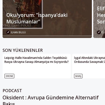
Eli
Oku/yorum: “İspanya’daki
Her
Müslümanlar”
Son
İLHAN BILGÜ
ELI
SON YÜKLENENLER
Leipzig-Halle Havalimanı’nda Saldırı Teşebbüsü:
İşgal Altındaki Ukrayna
Rusya-Ukrayna Savaşı Almanya’ya mı Sıçrıyordu?
Ordusunda Savaşmak Üze
DRONE
SAVAŞ
PODCAST
Oksident : Avrupa Gündemine Alternatif
Bakış