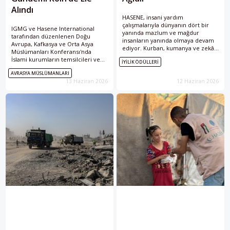
Alındı
HASENE, insani yardım
çalışmalarıyla dünyanın dört bir
IGMG ve Hasene International
yanında mazlum ve mağdur
tarafından düzenlenen Doğu
insanların yanında olmaya devam
Avrupa, Kafkasya ve Orta Asya
ediyor. Kurban, kumanya ve zekât
Müslümanları Konferansı'nda
kampanyalarının yanı sıra acil
İslami kurumların temsilcileri ve
İYILIK ÖDÜLLERI
yardım faaliyetleriyle de ihtiyaç
müftüler dinî eğitim, azınlık
sahiplerine ulaşan dernek, kriz
AVRASYA MÜSLÜMANLARI
hakları, gençlik çalışmaları ve
bölgelerinde ilk yardım elini
13 Haziran 2026
12 Haziran 2026
insani dayanışma başlıklarını
uzatan kuruluşlar arasında yer
görüştü.
alıyor. Kurduğu iş birlikleri ve
hayata geçirdiği projelerle iyiliğin
daha geniş kitlelere ulaşmasına
katkı sağlayan