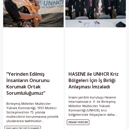
“Yerinden Edilmiş
HASENE ile UNHCR Kriz
İnsanların Onurunu
Bölgeleri İçin İş Birliği
Korumak Ortak
Anlaşması İmzaladı
Sorumluluğumuz”
İnsani yardım kuruluşu Hasene
International e. V. ile Birleşmiş
Birleşmiş Milletler Mülteciler
Milletler Mülteciler Yüksek
Yüksek Komiserliği, 1951 Mülteci
Komiserliği (UNHCR), kriz
Sözleşmesi’nin 75. yılında
bölgelerinde ihtiyaçların daha
mültecilerin korunmasına yönelik
etkin belirlenmesi ve ortak insani
uluslararası taahhüdün
İNSANI YARDIM
yardım projelerinin geliştirilmesi
güçlendirilmesi için küresel bir
amacıyla Cenevre’de çerçeve
1951 MÜLTECI SÖZLEŞMESI