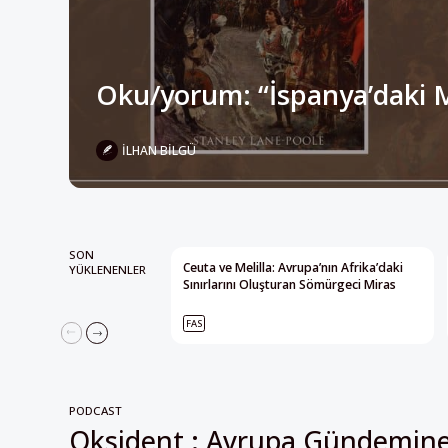
Oku/yorum: “İspanya’daki 
İLHAN BILGÜ
SON
Ceuta ve Melilla: Avrupa’nın Afrika’daki
YÜKLENENLER
Sınırlarını Oluşturan Sömürgeci Miras
FAS
PODCAST
Oksident : Avrupa Gündemin
Alternatif Bakış