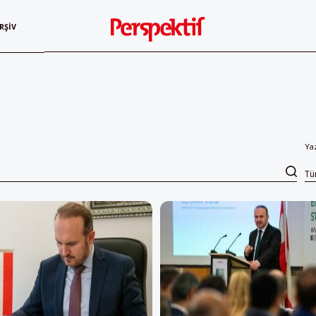
RŞIV
Ya
T