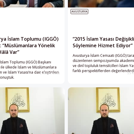
AVUSTURYA
ya İslam Toplumu (IGGÖ)
“2015 İslam Yasası Değişikli
: “Müslümanlara Yönelik
Söylemine Hizmet Ediyor”
âlâ Var”
Avusturya İslam Cemaati (IGGÖ) tar
düzenlenen sempozyumda akademi
 İslam Toplumu (IGGÖ) Başkanı
ve dinî topluluk temsilcilleri İslam Ya
 ile ülkede İslam ve Müslümanlara
farklı perspektiflerden değerlendirdi
 ve İslam Yasası’na dair eleştirileri
2 Nisan 2023
25 
konuştuk.