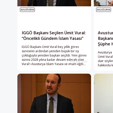
AVUSTURYA
AVUSTURYA
IGGÖ Başkanı Seçilen Ümit Vural:
Avustur
“Öncelikli Gündem İslam Yasası”
Başkanı
Şüphe H
IGGÖ Başkanı Ümit Vural beş yıllık görev
süresinin ardından yeniden büyük bir oy
Avusturya
çokluğuyla yeniden başkan seçildi. Yeni görev
Ümit Vural
süresi 2028 yılına kadar devam edecek olan
dair söylem
5 Aralık 2023
Vural'ı Avusturya İslam Yasası ve imam eğitimi
hakkında 
gibi yoğun bir gündem bekliyor.