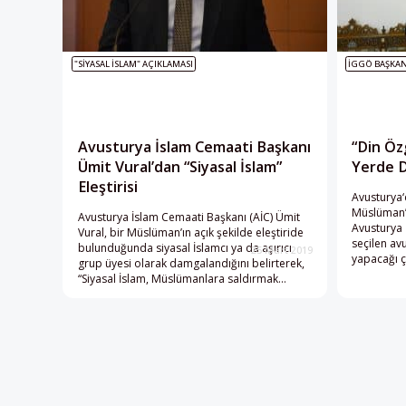
"SIYASAL İSLAM" AÇIKLAMASI
İGGÖ BAŞKAN
Avusturya İslam Cemaati Başkanı
“Din Öz
Ümit Vural’dan “Siyasal İslam”
Yerde 
Eleştirisi
Avusturya‘
Müslüman’
Avusturya İslam Cemaati Başkanı (AİC) Ümit
Avusturya 
Vural, bir Müslüman’ın açık şekilde eleştiride
seçilen av
bulunduğunda siyasal İslamcı ya da aşırıcı
25 Mart 2019
yapacağı ç
grup üyesi olarak damgalandığını belirterek,
ülkede haki
“Siyasal İslam, Müslümanlara saldırmak
söylemle m
amaçlı kullanılan, içi boş ve popülist bir savaş
istenen ba
ifadesi olarak ortaya çıkıyor.” dedi. Başkent
konularda
Viyana’da AİC tarafından düzenlenen,
aynı kurum
dünyanın çeşitli üniversitelerinden
yürüten Vu
akademisyen ve araştırmacıların katıldığı
“Siyasal İslam’ı Tanımlamak”