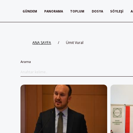
GÜNDEM
PANORAMA
TOPLUM
DOSYA
SÖYLEŞI
A
ANA SAYFA
/
Ümit Vural
Arama