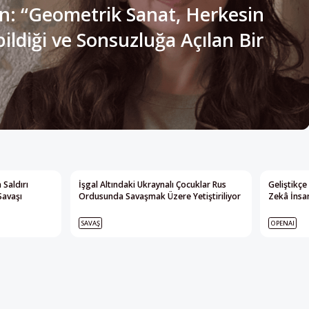
 Saldırı
İşgal Altındaki Ukraynalı Çocuklar Rus
Geliştikçe
Savaşı
Ordusunda Savaşmak Üzere Yetiştiriliyor
Zekâ İnsan
SAVAŞ
OPENAI
Yayının tamamı