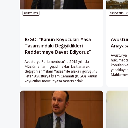
AVUSTURYA
BAŞÖRTÜSÜ Y
IGGÖ: “Kanun Koyucuları Yasa
Avustur
Tasarısındaki Değişiklikleri
Anayas
Reddetmeye Davet Ediyoruz”
Avusturya 
hükümet ta
Avusturya Parlamentosu’na 2015 yılında
konulan ve
Müslümanların çeşitli hakları kısıtlanarak
yasaklayan
değiştirilen “İslam Yasası” ile alakalı görüşünü
1 Şubat 2021
Mahkemesi
ileten Avusturya İslam Cemaati (IGGÖ), kanun
Vural, mer
koyucuları mevcut yasa tasarısındaki
ve aşırı sa
değişikliklerin tümünü reddetmeye davet etti.
hükümeti d
2019’un ey
uygulanan 
açıklamal