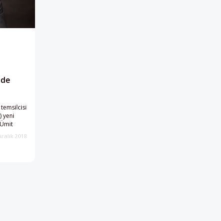
nde
temsilcisi
 yeni
 Ümit
Aralık 2018