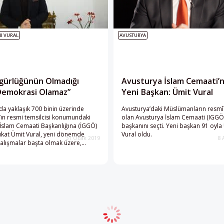
I VURAL
AVUSTURYA
gürlüğünün Olmadığı
Avusturya İslam Cemaati’
Demokrasi Olamaz”
Yeni Başkan: Ümit Vural
da yaklaşık 700 binin üzerinde
Avusturya’daki Müslümanların resmî 
ın resmi temsilcisi konumundaki
olan Avusturya İslam Cemaati (IGGÖ)
İslam Cemaati Başkanlığına (İGGÖ)
başkanını seçti. Yeni başkan 91 oyla
ukat Ümit Vural, yeni dönemde
Vural oldu.
31 Ocak 2019
8 
alışmalar başta olmak üzere,
m olan aşırı sağcı, İslam karşıtı
ücadele ve ilkokullarda getirilmek
şörtüsü yasağı gibi güncel
 açıklamalarda bulundu. Daha önce
da Şura Meclis Başkanlığı görevini
ral’ın hukukçu