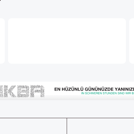
ABONE OLUN
aberdar
Her ay Pers