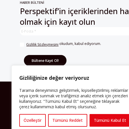
olmak için kayıt olun
 okudum, kabul ediyorum.
Gizlilik Sözleşmesini
HAKKIMIZDA
Gizliliğinize değer veriyoruz
Avrupa’ya işçi göçü yarım asrı ardında bırakırken
Tarama deneyiminizi geliştirmek, kişiselleştirilmiş reklamlar
Müslümanlar da bulundukları ülkelerde kalıcı hâle
veya içerik sunmak ve trafiğimizi analiz etmek için çerezleri
geldiler. Bu durum “vatan”, “aidiyet”, “İslam” ve “Avrupa”
gibi birçok kavramın çift taraflı olarak sorgulanmasına
kullanıyoruz. "Tümünü Kabul Et" seçeneğine tıklayarak
neden oldu. Avrupa’da yerleşik bir Müslüman cemaatin
çerez kullanımımızı kabul etmiş olursunuz.
oluşması, hem yerleşik kültür ve siyasi düzen için, hem
de Müslümanlar için yeni sorulara da kapı araladı.
Özelleştir
Tümünü Reddet
Tümünü Kabul Et
Yazının devamı