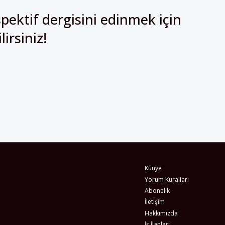
irsiniz!
Künye
Yorum Kuralları
Abonelik
İletişim
Hakkımızda
İş İlanları
Erişilebilirlik