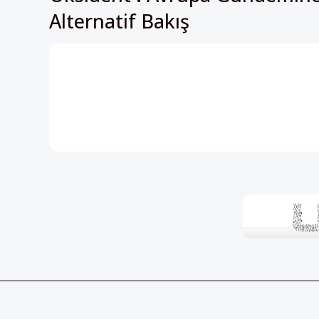
HABER BÜLTENİ
Perspektif’in içeriklerinden h