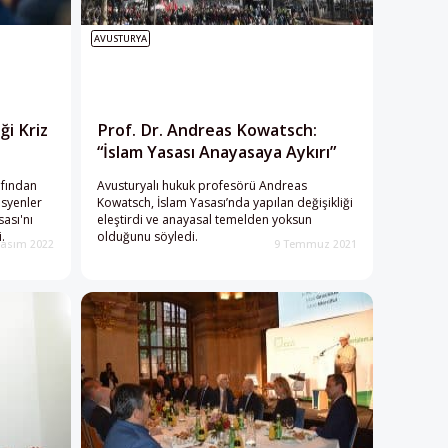
AVUSTURYA
ği Kriz
Prof. Dr. Andreas Kowatsch:
“İslam Yasası Anayasaya Aykırı”
afından
Avusturyalı hukuk profesörü Andreas
syenler
Kowatsch, İslam Yasası’nda yapılan değişikliği
sası'nı
eleştirdi ve anayasal temelden yoksun
.
olduğunu söyledi.
Kasım 2022
9 Temmuz 2021