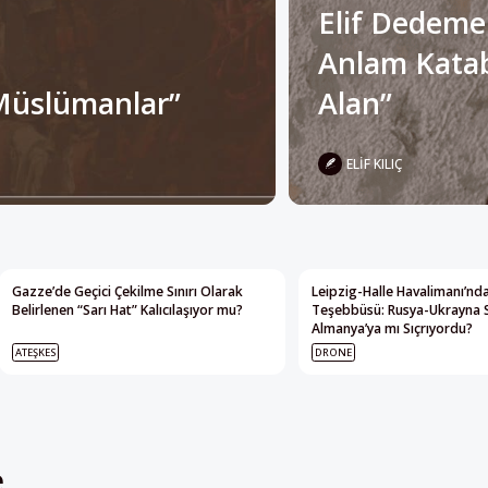
Müslümanlar”
Alan”
ELIF KILIÇ
Gazze’de Geçici Çekilme Sınırı Olarak
Leipzig-Halle Havalimanı’nda
Belirlenen “Sarı Hat” Kalıcılaşıyor mu?
Teşebbüsü: Rusya-Ukrayna 
Almanya’ya mı Sıçrıyordu?
ATEŞKES
DRONE
e