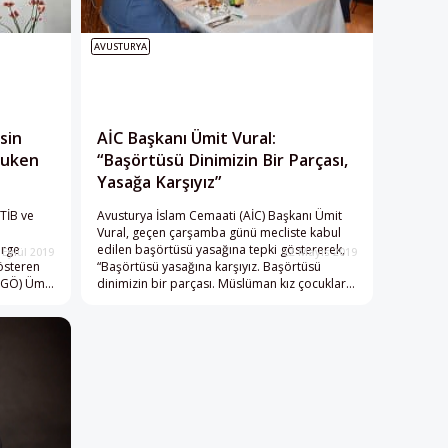
AVUSTURYA
sin
AİC Başkanı Ümit Vural:
kuken
“Başörtüsü Dinimizin Bir Parçası,
Yasağa Karşıyız”
TİB ve
Avusturya İslam Cemaati (AİC) Başkanı Ümit
Vural, geçen çarşamba günü mecliste kabul
erge
edilen başörtüsü yasağına tepki göstererek,
 Eylül 2019
22 Mayıs 2019
gösteren
“Başörtüsü yasağına karşıyız. Başörtüsü
GGÖ) Ümit
dinimizin bir parçası. Müslüman kız çocukları
kapatma
üzerinden siyaset yapılması hiçbir şekilde
clisin
uyum sürecine hizmet etmeyeceği gibi yapıcı
mkün
bir tutum olarak da değerlendirilemez.” dedi.
AİC, Avusturya‘nın başkenti Viyana‘da,
Avusturya
ülkedeki diğer dini cemaatlerin temsilcilerinin
de katıldığı