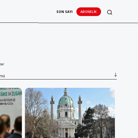
SON SAYI
ABONELIK
zar
ümü