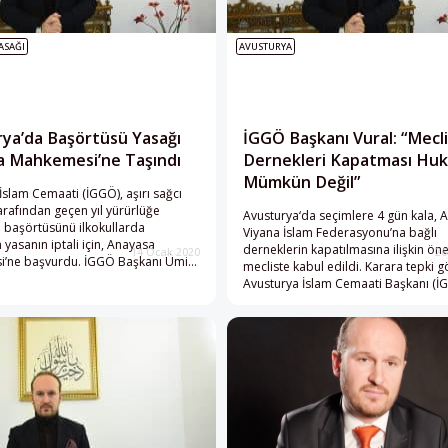
ASAĞI
AVUSTURYA
ya’da Başörtüsü Yasağı
İGGÖ Başkanı Vural: “Mecli
a Mahkemesi’ne Taşındı
Dernekleri Kapatması Hu
Mümkün Değil”
İslam Cemaati (İGGÖ), aşırı sağcı
rafından geçen yıl yürürlüğe
Avusturya‘da seçimlere 4 gün kala, A
 başörtüsünü ilkokullarda
Viyana İslam Federasyonu’na bağlı
 yasanın iptali için, Anayasa
derneklerin kapatılmasına ilişkin ön
14 Ocak 2020
26
’ne başvurdu. İGGÖ Başkanı Ümit
mecliste kabul edildi. Karara tepki 
kez sağ Avusturya Halk Partisi (ÖVP)
Avusturya İslam Cemaati Başkanı (İ
ğcı Özgürlük Partisi (FPÖ) koalisyon
Vural, meclisin hukuken dernekleri 
öneminde meclisten geçirilen ve
yetkisinin bulunmadığını söyledi. “Me
lül ayından itibaren okullarda
Dernekleri Kapatması Hukuken Mü
başörtüsü yasağına ilişkin
Değil” Karar ile ilgili Perspektif’e
arda bulundu.
açıklamalarda bulunan Ümit Vural, “
bir hukuk devleti dolayısıyla meclisin
yetkisinde