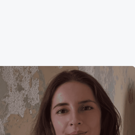
n: “Geometrik Sanat, Herkesin
ldiği ve Sonsuzluğa Açılan Bir