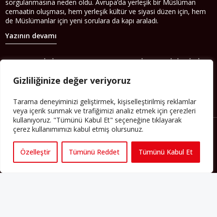
sorgulanmasına neden oldu. Avrupa’da yerleşik bir Müslüman
cemaatin oluşması, hem yerleşik kültür ve siyasi düzen için, hem
de Müslümanlar için yeni sorulara da kapı araladı.
Yazının devamı
PERSPEKTIF’I SOSYAL MEDYADA TAKIP EDEBILIRSINIZ
Gizliliğinize değer veriyoruz
Tarama deneyiminizi geliştirmek, kişiselleştirilmiş reklamlar
veya içerik sunmak ve trafiğimizi analiz etmek için çerezleri
kullanıyoruz. "Tümünü Kabul Et" seçeneğine tıklayarak
çerez kullanımımızı kabul etmiş olursunuz.
Özelleştir
Tümünü Reddet
Tümünü Kabul Et
Künye
Yorum Kuralları