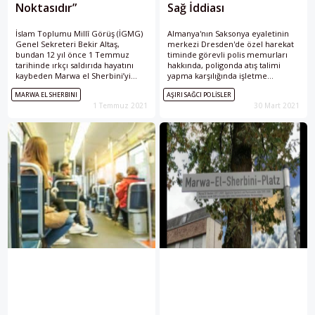
Noktasıdır”
Sağ İddiası
İslam Toplumu Millî Görüş (İGMG)
Almanya'nın Saksonya eyaletinin
Genel Sekreteri Bekir Altaş,
merkezi Dresden'de özel harekat
bundan 12 yıl önce 1 Temmuz
timinde görevli polis memurları
tarihinde ırkçı saldırıda hayatını
hakkında, poligonda atış talimi
kaybeden Marwa el Sherbini’yi
yapma karşılığında işletme
andı.
sahibine 7 bin mermi verdikleri
MARWA EL SHERBINI
AŞIRI SAĞCI POLISLER
gerekçesiyle soruşturma açıldı.
1 Temmuz 2021
30 Mart 2021