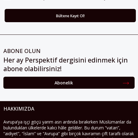
ABONE OLUN
Her ay Perspektif dergisini edinmek için
abone olabilirsiniz!
Abonelik
HAKKIMIZDA
Avrupa’ya işçi göçü yarım asrı ardında bırakırken Müslümanlar da
bulundukları ülkelerde kalıcı hâle geldiler. Bu durum “vatan”,
“aidiyet”, “İslam” ve “Avrupa” gibi birçok kavramın çift taraflı olarak