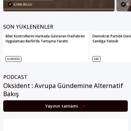
İLHAN BILGÜ
ELI
SON YÜKLENENLER
Bilet Kontrollerini Haritada Gösteren FreiFahren
Demokrat Partide Deri
Uygulaması Berlin’de Tartışma Yarattı
Sandığa Yansıdı
ALMANYA
ABD
PODCAST
Oksident : Avrupa Gündemine Alternatif
Bakış
Yayının tamamı