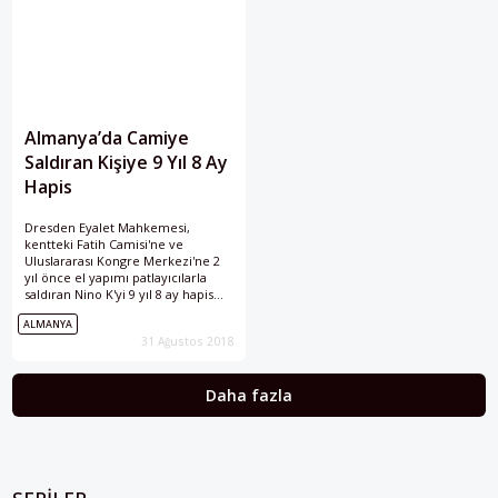
Almanya’da Camiye
Saldıran Kişiye 9 Yıl 8 Ay
Hapis
Dresden Eyalet Mahkemesi,
kentteki Fatih Camisi'ne ve
Uluslararası Kongre Merkezi'ne 2
yıl önce el yapımı patlayıcılarla
saldıran Nino K'yi 9 yıl 8 ay hapis
cezasına çarptırdı.
ALMANYA
31 Ağustos 2018
Daha fazla