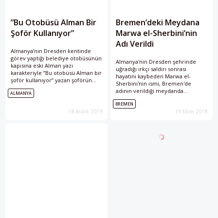
”Bu Otobüsü Alman Bir
Bremen’deki Meydana
Şoför Kullanıyor”
Marwa el-Sherbini’nin
Adı Verildi
Almanya’nın Dresden kentinde
görev yaptığı belediye otobüsünün
Almanya'nın Dresden şehrinde
kapısına eski Alman yazı
uğradığı ırkçı saldırı sonrası
karakteriyle ”Bu otobüsü Alman bir
hayatını kaybeden Marwa el-
şoför kullanıyor” yazan şoförün
Sherbini'nin ismi, Bremen'de
işine son verildiği bildirildi.
adının verildiği meydanda
ALMANYA
Dresden Trafik İşletmesi Sözcüsü
yaşayacak.
Alman MDR kanalına yaptığı
BREMEN
açıklamada, söz konusu şoförün
18 Aralık 2019
19 Ekim 2018
tutumunun rahatsız edici
bulunduğu, bu nedenle şoförün
görevden alındığını ifade edildi.
Sosyal Medyada Şoföre Tepki
Yağdı Peter Dörffel adlı