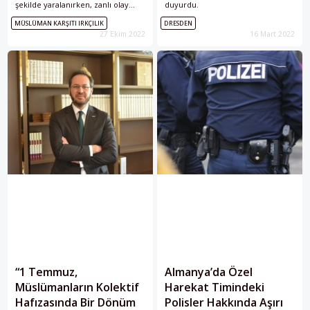
şekilde yaralanırken, zanlı olay
duyurdu.
yerinin civarında yakalandı.
MÜSLÜMAN KARŞITI IRKÇILIK
DRESDEN
27 Ekim 2022
16 Mart 2022
“1 Temmuz,
Almanya’da Özel
Müslümanların Kolektif
Harekat Timindeki
Hafızasında Bir Dönüm
Polisler Hakkında Aşırı