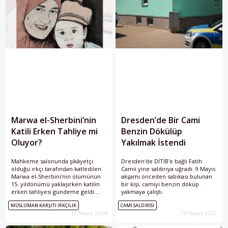
Marwa el-Sherbini’nin
Dresden’de Bir Cami
Katili Erken Tahliye mi
Benzin Dökülüp
Oluyor?
Yakılmak İstendi
Mahkeme salonunda şikâyetçi
Dresden'de DİTİB'e bağlı Fatih
olduğu ırkçı tarafından katledilen
Camii yine saldırıya uğradı. 9 Mayıs
Marwa el-Sherbini'nin ölümünün
akşamı önceden sabıkası bulunan
15. yıldönümü yaklaşırken katilin
bir kişi, camiyi benzin döküp
erken tahliyesi gündeme geldi.
yakmaya çalıştı.
Peki, meselede son durum ne?
MÜSLÜMAN KARŞITI IRKÇILIK
CAMI SALDIRISI
17 Mayıs 2024
10 Mayıs 2023