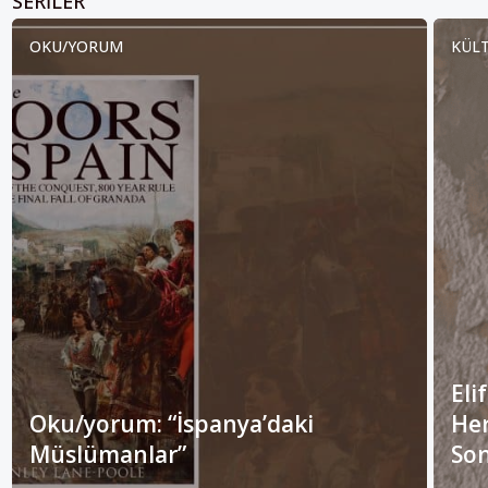
SERILER
OKU/YORUM
KÜLT
Eli
Oku/yorum: “İspanya’daki
Her
Müslümanlar”
Son