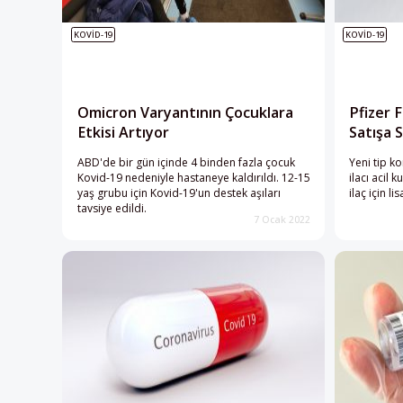
KOVID-19
KOVID-19
Omicron Varyantının Çocuklara
Pfizer F
Etkisi Artıyor
Satışa 
ABD'de bir gün içinde 4 binden fazla çocuk
Yeni tip k
Kovid-19 nedeniyle hastaneye kaldırıldı. 12-15
ilacı acil
yaş grubu için Kovid-19'un destek aşıları
ilaç için l
tavsiye edildi.
7 Ocak 2022