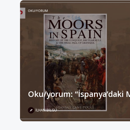
OKU/YORUM
Oku/yorum: “İspanya’daki 
İLHAN BILGÜ