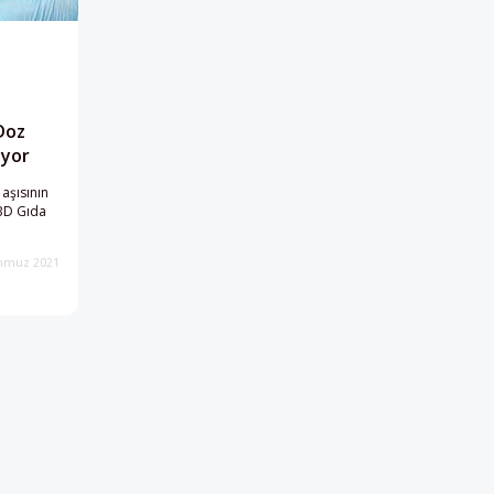
Doz
uyor
 aşısının
BD Gıda
mmuz 2021