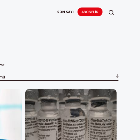
SON SAYI
ABONELIK
zar
ümü