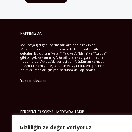
HAKKIMIZDA
Avrupa’ya işçi göçü yarım asrı ardında bırakırken
Müslümanlar da bulundukları ülkelerde kalıcı hâle
geldiler. Bu durum “vatan”, “aidiyet”, “İslam” ve “Avrupa”
gibi birçok kavramın çift taraflı olarak sorgulanmasına
neden oldu. Avrupa’da yerleşik bir Müslüman cemaatin
oluşması, hem yerleşik kültür ve siyasi düzen için, hem
de Müslümanlar için yeni sorulara da kapı araladı.
Yazının devamı
PERSPEKTIF’I SOSYAL MEDYADA TAKIP
EDEBILIRSINIZ
Gizliliğinize değer veriyoruz