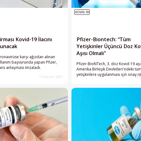
KOVID-19
irması Kovid-19 İlacını
Pfizer-Biontech: “Tüm
Sunacak
Yetişkinler Üçüncü Doz Ko
Aşısı Olmalı”
oronavirüse karşı ağızdan alınan
 kullanım başvurunda yapan Pfizer,
Pfizer-BioNTech, 3. doz Kovid-19 aşı
isans anlaşması imzaladı.
Amerika Birleşik Devletleri'ndeki tü
yetişkinlere uygulanması için onay is
17 Kasım 2021
10 