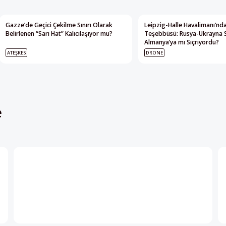
Gazze’de Geçici Çekilme Sınırı Olarak
Leipzig-Halle Havalimanı’nda
Belirlenen “Sarı Hat” Kalıcılaşıyor mu?
Teşebbüsü: Rusya-Ukrayna 
Almanya’ya mı Sıçrıyordu?
ATEŞKES
DRONE
e