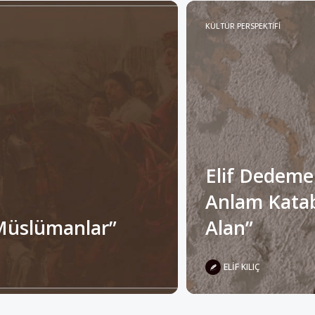
KÜLTÜR PERSPEKTİFİ
Elif Dedeme
Anlam Katabi
Müslümanlar”
Alan”
ELIF KILIÇ