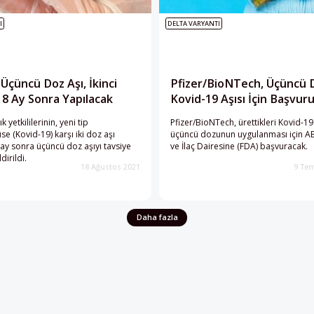
I
DELTA VARYANTI
Üçüncü Doz Aşı, İkinci
Pfizer/BioNTech, Üçüncü 
8 Ay Sonra Yapılacak
Kovid-19 Aşısı İçin Başvur
k yetkililerinin, yeni tip
Pfizer/BioNTech, ürettikleri Kovid-19
se (Kovid-19) karşı iki doz aşı
üçüncü dozunun uygulanması için A
 ay sonra üçüncü doz aşıyı tavsiye
ve İlaç Dairesine (FDA) başvuracak.
dirildi.
18 Ağustos 2021
9 Te
Daha fazla