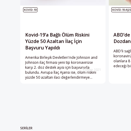
KOVID-19
KOVID-19 AŞIS
Kovid-19’a Bağlı Ölüm Riskini
ABD’de 
Yüzde 50 Azaltan İlaç İçin
Dozdan 
Başvuru Yapıldı
ABD'li sağlı
koronavirü
Amerika Birleşik Devletleri'nde Johnson and
olanlara 8
Johnson ilaç firması yeni tip koronavirüse
edeceği bil
karşı 2. doz destek aşısı için başvuruda
6 Ekim 2021
bulundu. Avrupa İlaç Ajansı ise, ölüm riskini
yüzde 50 azaltan ilacı değerlendirmeye
alacak.
SERILER