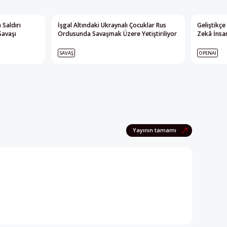
 Saldırı
İşgal Altındaki Ukraynalı Çocuklar Rus
Geliştikçe
Savaşı
Ordusunda Savaşmak Üzere Yetiştiriliyor
Zekâ İnsan
SAVAŞ
OPENAI
Yayının tamamı