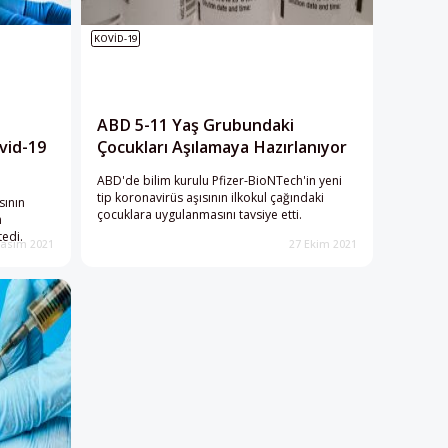
KOVID-19
ABD 5-11 Yaş Grubundaki
vid-19
Çocukları Aşılamaya Hazırlanıyor
ABD'de bilim kurulu Pfizer-BioNTech'in yeni
tip koronavirüs aşısının ilkokul çağındaki
sının
çocuklara uygulanmasını tavsiye etti.
m
tedi.
Kasım 2021
27 Ekim 2021