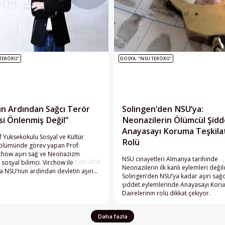
 TERÖRÜ"
DOSYA: "NSU TERÖRÜ"
n Ardından Sağcı Terör
Solingen’den NSU’ya:
si Önlenmiş Değil”
Neonazilerin Ölümcül Şidd
Anayasayı Koruma Teşkilat
 Yüksekokulu Sosyal ve Kültür
Rolü
bölümünde görev yapan Prof.
chow aşırı sağ ve Neonazizm
NSU cinayetleri Almanya tarihinde
sosyal bilimci. Virchow ile
1 Eylül 2018
1
Neonazilerin ilk kanlı eylemleri değil
 NSU’nun ardından devletin aşırı
Solingen’den NSU’ya kadar aşırı sağc
ele stratejisini ve ülkedeki aşırı
şiddet eylemlerinde Anayasayı Kor
rı konuştuk.
Dairelerinin rolü dikkat çekiyor.
Daha fazla