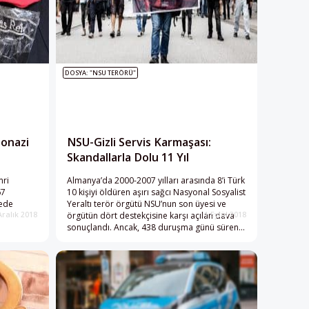
DOSYA: "NSU TERÖRÜ"
onazi
NSU-Gizli Servis Karmaşası:
Skandallarla Dolu 11 Yıl
mri
Almanya’da 2000-2007 yılları arasında 8’i Türk
67
10 kişiyi öldüren aşırı sağcı Nasyonal Sosyalist
rede
Yeraltı terör örgütü NSU’nun son üyesi ve
örgütün dört destekçisine karşı açılan dava
Aralık 2018
1 Eylül 2018
sonuçlandı. Ancak, 438 duruşma günü süren,
95 yan davacının, 60 avukatın, 600 tanığın
katıldığı, 250 dilekçenin verildiği ve Nasyonal
Sosyalist yeraltından 1.100 resmin gözler
önüne serildiği “yüzyılın davası” hakkında
verilen karar terör örgütünün derin
bağlantıları gibi pek çok konunun