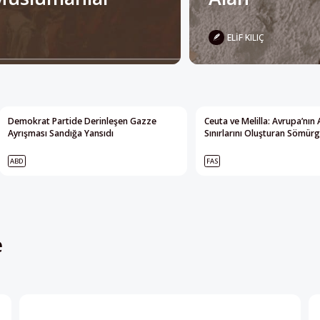
ELIF KILIÇ
Demokrat Partide Derinleşen Gazze
Ceuta ve Melilla: Avrupa’nın 
Ayrışması Sandığa Yansıdı
Sınırlarını Oluşturan Sömürg
ABD
FAS
e