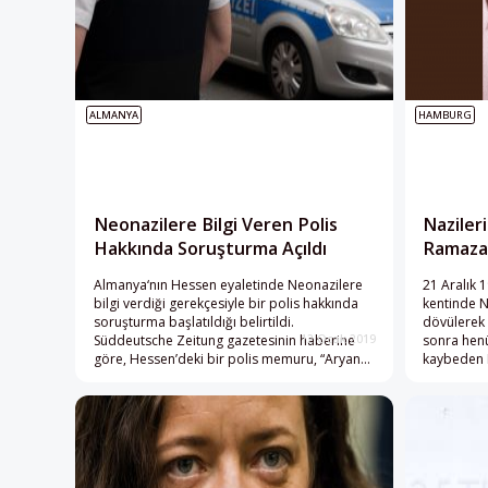
ALMANYA
HAMBURG
Neonazilere Bilgi Veren Polis
Nazileri
Hakkında Soruşturma Açıldı
Ramaza
Almanya‘nın Hessen eyaletinde Neonazilere
21 Aralık 
bilgi verdiği gerekçesiyle bir polis hakkında
kentinde N
soruşturma başlatıldığı belirtildi.
dövülerek 
Süddeutsche Zeitung gazetesinin haberine
sonra henü
12 Ocak 2019
göre, Hessen’deki bir polis memuru, “Aryans”
kaybeden 
adlı Neonazi grubundan bir tanıdığına bilgiler
33’üncü yı
vermekle suçlanıyor. “Aryans” grubunun
anılıyor.
Almanya genelinde şiddet yanlısı bir yapıya
sahip olduğu ifade edildi. Halle Eyalet
Mahkemesinde yargılanan grup üyelerinden
Martina H’nın cep telefonunun soruşturma