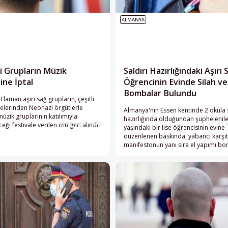
ALMANYA
 Grupların Müzik
Saldırı Hazırlığındaki Aşırı 
ine İptal
Öğrencinin Evinde Silah ve
Bombalar Bulundu
Flaman aşırı sağ grupların, çeşitli
elerinden Neonazi örgütlerle
Almanya'nın Essen kentinde 2 okula s
müzik gruplarının katılımıyla
hazırlığında olduğundan şüphelenil
ği festivale verilen izin geri alındı.
19 Ağustos 2022
12 
yaşındaki bir lise öğrencisinin evine
düzenlenen baskında, yabancı karşıt
manifestonun yanı sıra el yapımı bo
silah ve yay bulundu.