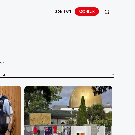
SON SAYI
ABONELIK
zar
ümü