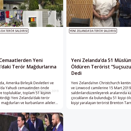
'DA TERÖR SALDIRISI
YENI ZELANDA'DA TERÖR SALDIRISI
 Cemaatlerden Yeni
Yeni Zelanda’da 51 Müslü
’daki Terör Mağdurlarına
Öldüren Terörist “Suçsuz
Dedi
da, Amerika Birleşik Devletleri ve
Yeni Zelanda’nın Christchurch kenti
a’da Yahudi cemaatinden önde
ve Linwood camilerine 15 Mart 2019
23 Temmuz 2019
14 Ha
ve topluluklar, toplam 51 kişinin
saldırılarıdüzenleyerek aralarında k
itirdiği Yeni Zelanda’daki terör
çocukların da bulunduğu 51 kişiyi öl
n mağdurları ve kurbanların aileleri
kişiyi yaralayan terörist Brenton Tar
yon doların üzerinde para
Christchurch Yüksek Mahkemesi‘nde
 bulundu. Saldırının gerçekleştiği
karşısına çıktı. Mahkemeye, Aucklan
ch’deki Kent Konseyi tarafından
kentindeki yüksek güvenlikli Parem
 bir törende, Yahudi cemaati
hapishanesinden video bağlantısıyla
pladıkları bağışları Müslüman
Tarrant, avukatları aracılığıyla kendi