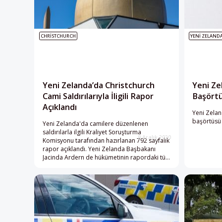
CHRISTCHURCH
YENI ZELAND
Yeni Zelanda’da Christchurch
Yeni Ze
Cami Saldırılarıyla İligili Rapor
Başörtü
Açıklandı
Yeni Zelan
başörtüsü d
Yeni Zelanda'da camilere düzenlenen
saldırılarla ilgili Kraliyet Soruşturma
8 Aralık 2020
Komisyonu tarafından hazırlanan 792 sayfalık
rapor açıklandı. Yeni Zelanda Başbakanı
Jacinda Ardern de hükümetinin rapordaki tüm
tavsiyeleri uygulamayı kabul ettiğini söyledi ve
kurumların eksikliklerinden dolayı özür diledi.