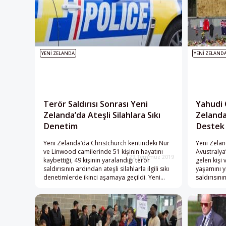
YENI ZELANDA
YENI ZELANDA
Terör Saldırısı Sonrası Yeni
Yahudi
Zelanda’da Ateşli Silahlara Sıkı
Zelanda
Denetim
Destek
Yeni Zelanda‘da Christchurch kentindeki Nur
Yeni Zelan
ve Linwood camilerinde 51 kişinin hayatını
Avustraly
29 Temmuz 2019
kaybettiği, 49 kişinin yaralandığı terör
gelen kişi 
saldırısının ardından ateşli silahlarla ilgili sıkı
yaşamını y
denetimlerde ikinci aşamaya geçildi. Yeni
saldırısını
Zelanda Başbakanı Jacinda Ardern,
için 1 mil
Başbakanlığın internet sitesinden yaptığı yazılı
yardımında
açıklamada, terör saldırısının hemen
Christchur
ardından çıkarttıkları yarı otomatik silah ve
hazırlanan
saldırı tüfeklerinin toplatılmasıyla ilgili yasaya
üyeleri to