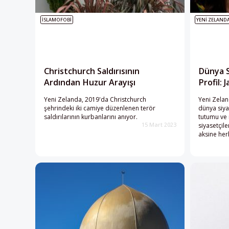
İSLAMOFOBI
YENI ZELAND
Christchurch Saldırısının
Dünya S
Ardından Huzur Arayışı
Profil: 
Yeni Zelanda, 2019'da Christchurch
Yeni Zelan
şehrindeki iki camiye düzenlenen terör
dünya siya
saldırılarının kurbanlarını anıyor.
tutumu ve r
siyasetçil
15 Mart 2023
aksine her
karışmada
siyasete 
Christchur
tutumuyla 