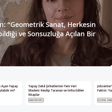
n: “Geometrik Sanat, Herkesin
ldiği ve Sonsuzluğa Açılan Bir
nı Aşan Yapay
Yapay Zekâ Şirketlerinin Yeni Veri
Jobcenter’
labilir mi?
Madeni: Kesilip Taranan ve İmha Edilen
Faktör: Ya
Kitaplar
ANTHROPIC
SOSYAL YAR