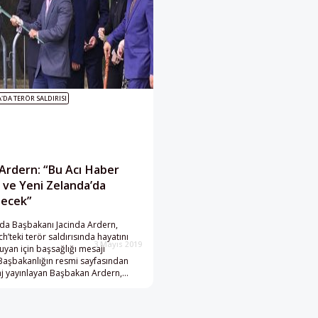
dim etti. Törende hazır
yöneltilen 51 cinayet, 40 cinayete t
terör eyleminden suçsuz olduğunu i
'DA TERÖR SALDIRISI
 Ardern: “Bu Acı Haber
 ve Yeni Zelanda’da
lecek”
da Başbakanı Jacinda Ardern,
h’teki terör saldırısında hayatını
3 Mayıs 2019
uyan için başsağlığı mesajı
 Başbakanlığın resmi sayfasından
aj yayınlayan Başbakan Ardern,
Christchurch Hastanesinde hayatını
bu adamın ailesine ve topluluğuna
aşsağlığı diliyorum.” dedi. Zekeriya