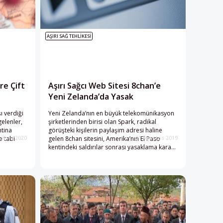
AŞIRI SAĞ TEHLIKESI
re Çift
Aşırı Sağcı Web Sitesi 8chan’e
Yeni Zelanda’da Yasak
ı verdiği
Yeni Zelanda’nın en büyük telekomünikasyon
elenler,
şirketlerinden birisi olan Spark, radikal
ntina
görüşteki kişilerin paylaşım adresi haline
e tabi
gelen 8chan sitesini, Amerika’nın El Paso
ziran 2020
21 Ağustos 2019
kentindeki saldırılar sonrası yasaklama kararı
aldı. Sitede daha önce toplamda yaklaşık 70
kişinin yaşamını yitirdiği Christchurch ve El
Paso saldırılarının duyurularına yer verilmişti.
Yeni Zelanda’nın Sansür Şefi David Shanks,
Spark’ın aldığı bu kararını destekleyerek