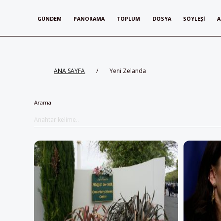
GÜNDEM
PANORAMA
TOPLUM
DOSYA
SÖYLEŞI
A
ANA SAYFA
/
Yeni Zelanda
Arama