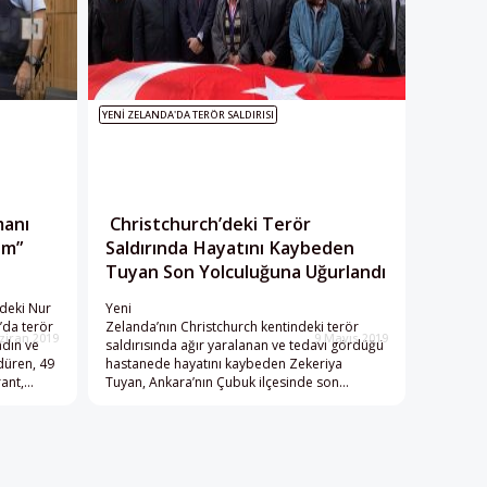
YENI ZELANDA'DA TERÖR SALDIRISI
manı
Christchurch’deki Terör
um”
Saldırında Hayatını Kaybeden
Tuyan Son Yolculuğuna Uğurlandı
ndeki Nur
Yeni
’da terör
Zelanda’nın Christchurch kentindeki terör
ziran 2019
9 Mayıs 2019
adın ve
saldırısında ağır yaralanan ve tedavi gördüğü
düren, 49
hastanede hayatını kaybeden Zekeriya
rant,
Tuyan, Ankara’nın Çubuk ilçesinde son
 hakim
yolculuğuna uğurlandı. Yaşamını yitiren
d
Zekeriya Tuyan için baba ocağı Çubuk ilçesine
oremo
bağlı Tahtayazı Mahallesi’ndeki camide
 katılan
cenaze töreni düzenlendi. Taziyeleri kabul
sine
eden baba Ahmet Tuyan, saldırı olayını