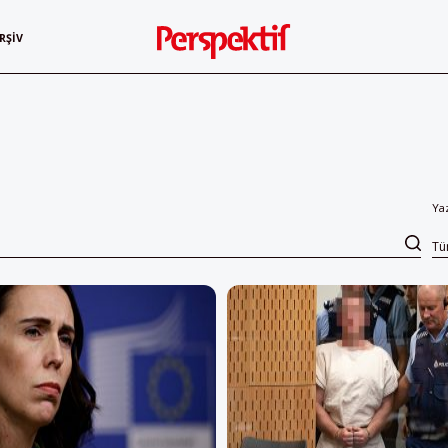
RŞIV
Ya
T