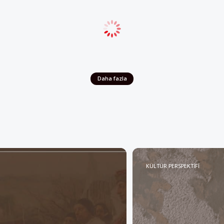
ldırıdan ağır yaralı olarak
undan bu yana yoğun bakımda
atırlatan Ardern, “Hepimiz en
Daha fazla
KÜLTÜR PERSPEKTİFİ