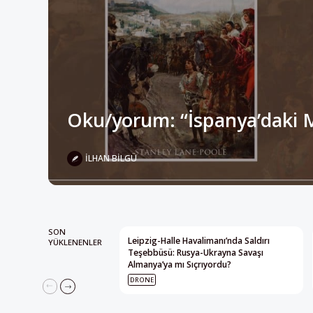
Oku/yorum: “İspanya’daki 
İLHAN BILGÜ
SON
Leipzig-Halle Havalimanı’nda Saldırı
YÜKLENENLER
Teşebbüsü: Rusya-Ukrayna Savaşı
Almanya’ya mı Sıçrıyordu?
DRONE