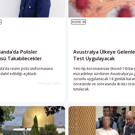
A
KOVID-19
landa’da Polisler
Avustralya Ülkeye Gelenle
sü Takabilecekler
Test Uygulayacak
da’da resmi polis üniformasına
Yeni tip koronavirüse (Kovid-19) karş
ahil edildiği açıkladı.
mücadeleyi sürdüren Avustralya'ya g
zorunlu uygulanacak 14 günlük kara
öncesinde ve sonrasında iki kez test
14 Kasım 2020
26 Ha
tutulacak.