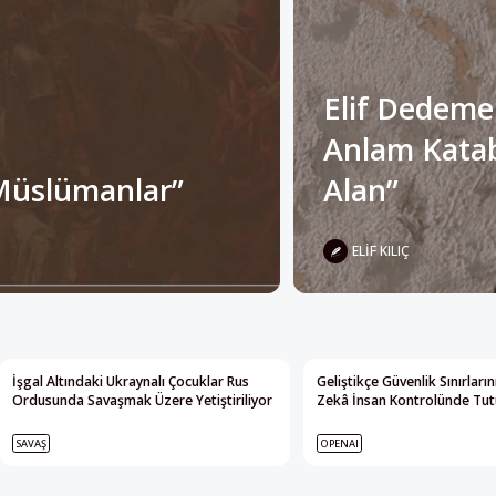
Elif Dedeme
Anlam Katabi
Müslümanlar”
Alan”
ELIF KILIÇ
İşgal Altındaki Ukraynalı Çocuklar Rus
Geliştikçe Güvenlik Sınırları
Ordusunda Savaşmak Üzere Yetiştiriliyor
Zekâ İnsan Kontrolünde Tutu
SAVAŞ
OPENAI