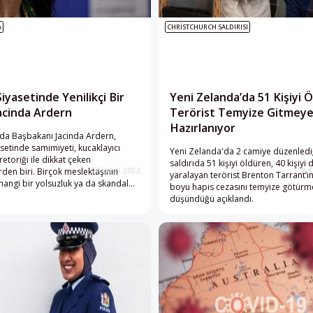
A
CHRISTCHURCH SALDIRISI
iyasetinde Yenilikçi Bir
Yeni Zelanda’da 51 Kişiyi 
Jacinda Ardern
Terörist Temyize Gitmey
Hazırlanıyor
da Başbakanı Jacinda Ardern,
setinde samimiyeti, kucaklayıcı
Yeni Zelanda'da 2 camiye düzenlediği
etoriği ile dikkat çeken
saldırıda 51 kişiyi öldüren, 40 kişiyi 
erden biri. Birçok meslektaşının
27 Ocak 2023
8 
yaralayan terörist Brenton Tarrant’
hangi bir yolsuzluk ya da skandala
boyu hapis cezasını temyize götürm
n, tamamen insani gerekçelerle
düşündüğü açıklandı.
veda eden Ardern’i Müslümanlar
ch sonrasındaki kucaklayıcı
hatırlayacak.