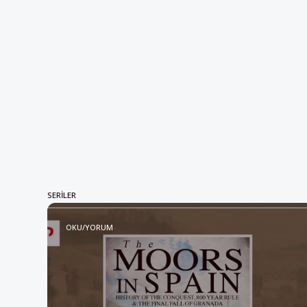
gerisinde görünüyor. Son olarak nisan ayında
Tuyan’ın sa
bütçe sonrasındaki yayınlanan yeni ankette
kurtulduğ
de koalisyon partileri yine İşçi Partisi’nin
olduğunu h
iyisini
SERILER
OKU/YORUM