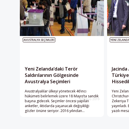
ek olarak yeniyürürlüğe giren
heyete tak
AVUSTRALYA SEÇIMLERI
YENI ZELANDA
Yeni Zelanda’daki Terör
Jacinda
Saldırılarının Gölgesinde
Türkiye
Avustralya Seçimleri
Hissedi
Avustralyalılar ülkeyi yönetecek 46’ıncı
Yeni Zelan
hükümeti belirlemek üzere 18 Mayıs’ta sandık
Christchurc
4 Mayıs 2019
başına gidecek. Seçimler öncesi yapılan
Zekeriya T
anketler, iktidarda yaşanacak değişikliği
yayınladı.
gözler önüne seriyor. 2016 yılından
yazılı mes
beri Avustralya’yı yöneten Liberal/Ulusal
“Dün gece 
Koalisyon Hükümeti son 3 yıldır yapılan tüm
kaybeden 
anketlerde ana muhalefetteki İşçi Partisi’nin
yürekten b