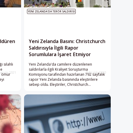
YENI ZELANDA'DA TERÖR SALDIRISI
Öldüren
Yeni Zelanda Basını: Christchurch
e
Saldırısıyla İlgili Rapor
Sorumlulara İşaret Etmiyor
 silahlı
Yeni Zelanda'da camilere düzenlenen
de
saldırılarla ilgili Kraliyet Soruşturma
Kasım 2021
9 Aralık 2020
ın ömür
Komisyonu tarafından hazırlanan 792 sayfalık
eyi
rapor Yeni Zelanda basınında eleştirilere
sebep oldu. Eleştiriler, Christchurch
saldırısıyla ilgili raporun sorumlulara işaret
etmediğine vurgu yapıyor.