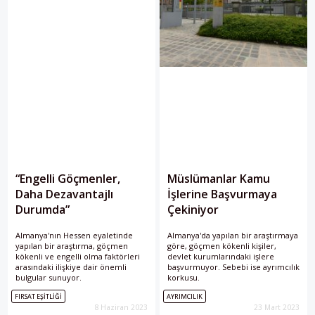
“Engelli Göçmenler,
Müslümanlar Kamu
Daha Dezavantajlı
İşlerine Başvurmaya
Durumda”
Çekiniyor
Almanya'nın Hessen eyaletinde
Almanya'da yapılan bir araştırmaya
yapılan bir araştırma, göçmen
göre, göçmen kökenli kişiler,
kökenli ve engelli olma faktörleri
devlet kurumlarındaki işlere
arasındaki ilişkiye dair önemli
başvurmuyor. Sebebi ise ayrımcılık
bulgular sunuyor.
korkusu.
FIRSAT EŞITLIĞI
AYRIMCILIK
8 Haziran 2023
23 Mart 2023