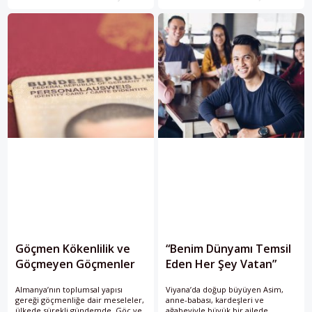
paylaştı. Raporda göçmenlerin
Almanya’daki mevcut durumu,
ülkeye yeni göç edenler,
göçmenlerin nitelikleri ve istihdam
alanları gibi konulara yer verildi.
Rapora göre,
Göçmen Kökenlilik ve
“Benim Dünyamı Temsil
Göçmeyen Göçmenler
Eden Her Şey Vatan”
Almanya’nın toplumsal yapısı
Viyana’da doğup büyüyen Asim,
gereği göçmenliğe dair meseleler,
anne-babası, kardeşleri ve
ülkede sürekli gündemde. Göç ve
ağabeyiyle büyük bir ailede