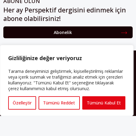
ABONE OLUN
Her ay Perspektif dergisini edinmek için
abone olabilirsiniz!
Abonelik
Gizliliğinize değer veriyoruz
HAKKIMIZDA
Avrupa’ya işçi göçü yarım asrı ardında bırakırken Müslümanlar da
Tarama deneyiminizi geliştirmek, kişiselleştirilmiş reklamlar
bulundukları ülkelerde kalıcı hâle geldiler. Bu durum “vatan”,
veya içerik sunmak ve trafiğimizi analiz etmek için çerezleri
“aidiyet”, “İslam” ve “Avrupa” gibi birçok kavramın çift taraflı olarak
kullanıyoruz. "Tümünü Kabul Et" seçeneğine tıklayarak
sorgulanmasına neden oldu. Avrupa’da yerleşik bir Müslüman
çerez kullanımımızı kabul etmiş olursunuz.
cemaatin oluşması, hem yerleşik kültür ve siyasi düzen için, hem
de Müslümanlar için yeni sorulara da kapı araladı.
Özelleştir
Tümünü Reddet
Tümünü Kabul Et
Yazının devamı
PERSPEKTIF’I SOSYAL MEDYADA TAKIP EDEBILIRSINIZ