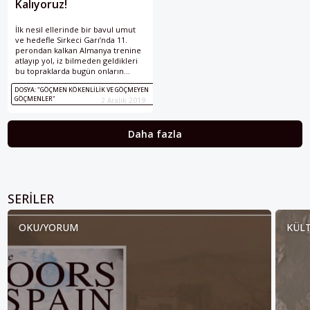
Kalıyoruz!
İlk nesil ellerinde bir bavul umut
ve hedefle Sirkeci Garı’nda 11.
perondan kalkan Almanya trenine
atlayıp yol, iz bilmeden geldikleri
bu topraklarda bugün onların
torunları kök saldı. Bu topraklarda
DOSYA: "GÖÇMEN KÖKENLILIK VE GÖÇMEYEN
yuva kurdular, yaşanmışlıklar
GÖÇMENLER"
2 Aralık 2019
biriktirdiler. “Almanya’da yabancı,
Türkiye’de Almancı” klişesi dışına
çıkan, Almanya’da doğup büyüyen,
Daha fazla
okuyan, çalışan ve Almanya’yı da
vatan bilen bir nesil yetişti. Bugün
neredeyse
SERILER
OKU/YORUM
KÜLT