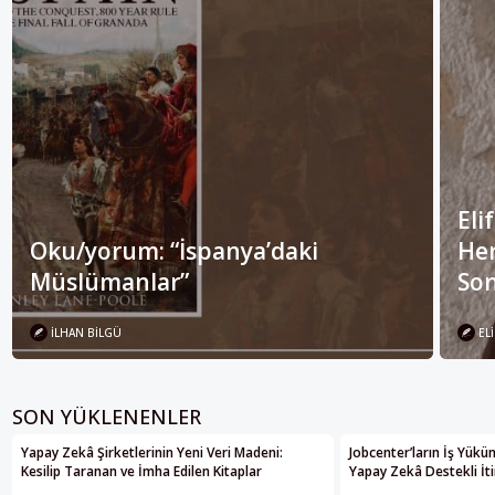
Eli
Oku/yorum: “İspanya’daki
Her
Müslümanlar”
Son
İLHAN BILGÜ
ELI
SON YÜKLENENLER
Yapay Zekâ Şirketlerinin Yeni Veri Madeni:
Jobcenter’ların İş Yükü
Kesilip Taranan ve İmha Edilen Kitaplar
Yapay Zekâ Destekli İti