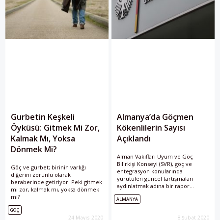
Gurbetin Keşkeli
Almanya’da Göçmen
Öyküsü: Gitmek Mi Zor,
Kökenlilerin Sayısı
Kalmak Mı, Yoksa
Açıklandı
Dönmek Mi?
Alman Vakıfları Uyum ve Göç
Bilirkişi Konseyi (SVR), göç ve
Göç ve gurbet; birinin varlığı
entegrasyon konularında
diğerini zorunlu olarak
yürütülen güncel tartışmaları
beraberinde getiriyor. Peki gitmek
aydınlatmak adına bir rapor
mi zor, kalmak mı, yoksa dönmek
yayımladı. Konsey; göç, iş
mi?
ALMANYA
entegrasyonu, iltica ve Almanya’da
yaşayan Müslümanlarla alakalı en
GÖÇ
önemli verileri kamuoyuyla
24 Mayıs 2020
8 Şubat 2020