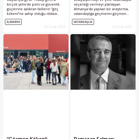
birçok şehirde polis ve güvenlik
seçeneği vermeyi planlayan
güçlerine saldıran faillerin “göç
Almanya'da yapılan bir araştırma,
kökeni”ne sahip olduğu iddiası
vatandaşlığa geçmenin göçmen
sıkça tartışıldı. Irkçılık araştırmaları
çocukların eğitim sistemindeki
ALMANYA
VATANDAŞLIK
uzmanı Prof. Karim Fereidooni’ye
başarısını arttırdığını tespit ediyor.
20 Ocak 2023
4 Ocak 2023
göre bu tartışmada bariz bir
şekilde ırkçı stereotipler
kullanılıyor.