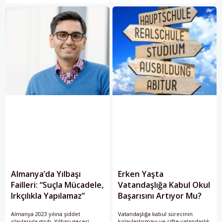
Almanya’da Yılbaşı
Erken Yaşta
Failleri: “Suçla Mücadele,
Vatandaşlığa Kabul Okul
Irkçılıkla Yapılamaz”
Başarısını Artıyor Mu?
Almanya 2023 yılına şiddet
Vatandaşlığa kabul sürecinin
olaylarıyla girdi. Yılbaşı gecesi
kolaylaştırmayı ve çifte vatandaşlık