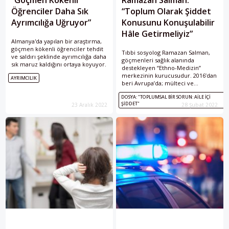
“Göçmen Kökenli
Ramazan Salman:
Öğrenciler Daha Sık
“Toplum Olarak Şiddet
Ayrımcılığa Uğruyor”
Konusunu Konuşulabilir
Hâle Getirmeliyiz”
Almanya'da yapılan bir araştırma,
göçmen kökenli öğrenciler tehdit
Tıbbi sosyolog Ramazan Salman,
ve saldırı şeklinde ayrımcılığa daha
göçmenleri sağlık alanında
sık maruz kaldığını ortaya koyuyor.
destekleyen “Ethno-Medizin”
merkezinin kurucusudur. 2016’dan
AYRIMCILIK
beri Avrupa’da; mülteci ve
göçmenler için hazırlanan en
DOSYA: "TOPLUMSAL BIR SORUN: AILE İÇI
büyük şiddet önleme projesini
ŞIDDET"
23 Aralık 2022
28 Şubat 2022
yöneten Salman ile göç geçmişine
sahip kişilerin aile içi şiddet
konusunda yaşadıkları sıkıntıları ve
çözüm önerilerini konuştuk.