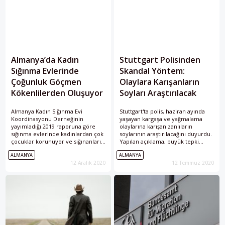
Almanya’da Kadın
Stuttgart Polisinden
Sığınma Evlerinde
Skandal Yöntem:
Çoğunluk Göçmen
Olaylara Karışanların
Kökenlilerden Oluşuyor
Soyları Araştırılacak
Almanya Kadın Sığınma Evi
Stuttgart'ta polis, haziran ayında
Koordinasyonu Derneğinin
yaşayan kargaşa ve yağmalama
yayımladığı 2019 raporuna göre
olaylarına karışan zanlıların
sığınma evlerinde kadınlardan çok
soylarının araştırılacağını duyurdu.
çocuklar korunuyor ve sığınanların
Yapılan açıklama, büyük tepki
çoğunluğu göçmen kökenli.
topladı.
ALMANYA
ALMANYA
12 Aralık 2020
12 Temmuz 2020